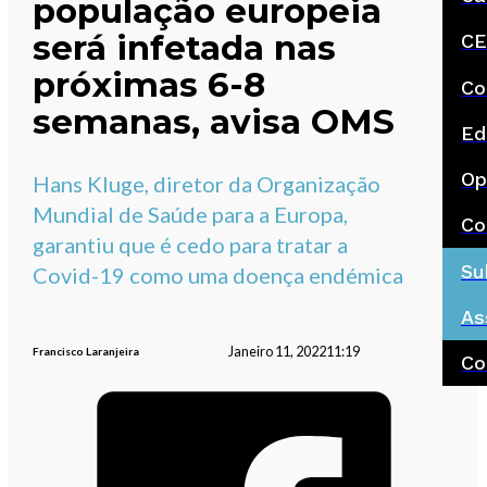
população europeia
será infetada nas
CE
próximas 6-8
Co
semanas, avisa OMS
Ed
Op
Hans Kluge, diretor da Organização
Mundial de Saúde para a Europa,
Co
garantiu que é cedo para tratar a
Su
Covid-19 como uma doença endémica
As
Janeiro 11, 2022
11:19
Francisco Laranjeira
Co