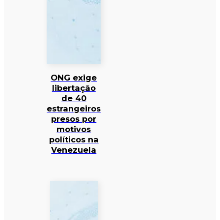
ONG exige
libertação
de 40
estrangeiros
presos por
motivos
políticos na
Venezuela