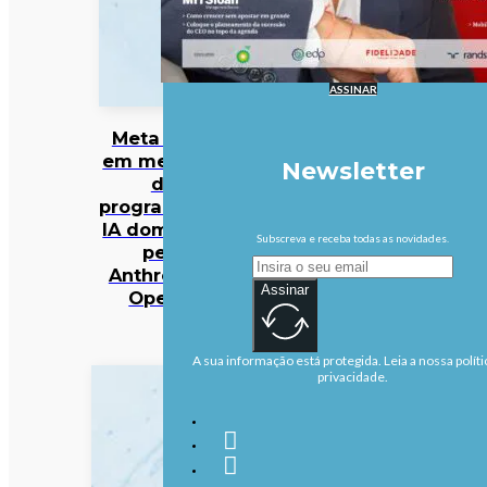
ASSINAR
Meta entra
em mercado
Newsletter
da
programação
IA dominado
Subscreva e receba todas as novidades.
pela
Anthropic e
Assinar
OpenAI
A sua informação está protegida. Leia a nossa políti
privacidade.