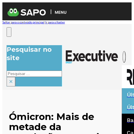
MENU
Saltar para o conteúdo principal
Ir para o footer
Pesquisar no
site
Pesquisar
×
Úl
Úl
Ómicron: Mais de
Ba
metade da
Ca