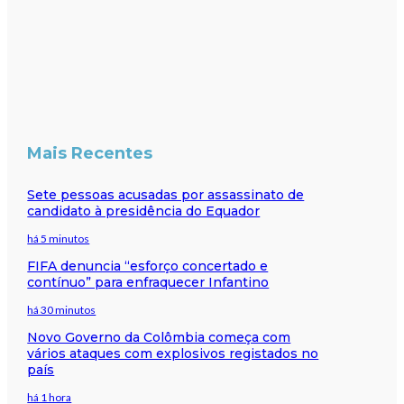
Mais Recentes
Sete pessoas acusadas por assassinato de
candidato à presidência do Equador
há 5 minutos
FIFA denuncia “esforço concertado e
contínuo” para enfraquecer Infantino
há 30 minutos
Novo Governo da Colômbia começa com
vários ataques com explosivos registados no
país
há 1 hora