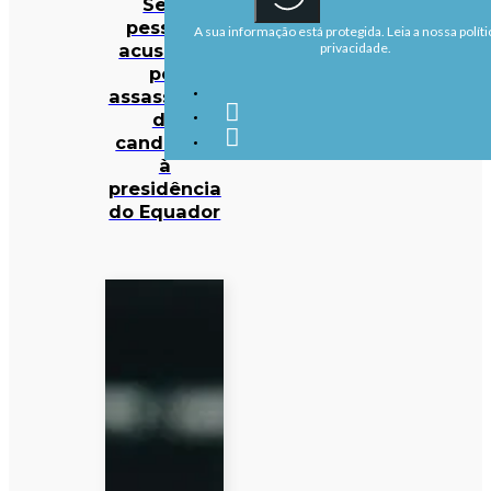
Sete
pessoas
A sua informação está protegida. Leia a nossa políti
acusadas
privacidade.
por
assassinato
de
candidato
à
presidência
do Equador