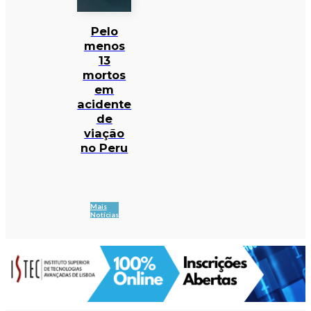
Pelo
menos
13
mortos
em
acidente
de
viação
no Peru
Mais
Notícias