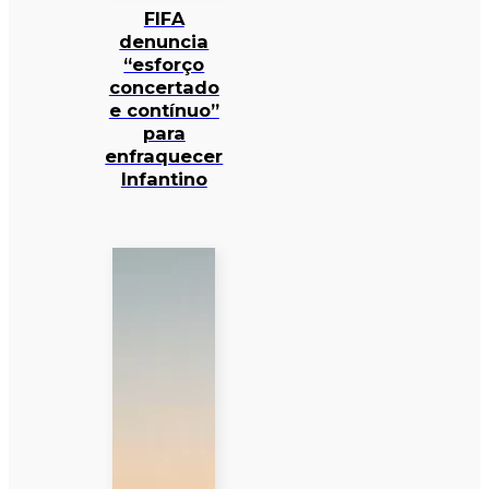
FIFA
denuncia
“esforço
concertado
e contínuo”
para
enfraquecer
Infantino