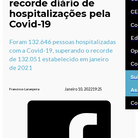
recorde diário de
hospitalizações pela
CE
Covid-19
Co
Ed
Foram 132.646 pessoas hospitalizadas
com a Covid-19, superando o recorde
Op
de 132.051 estabelecido em janeiro
Co
de 2021
Su
As
Janeiro 10, 2022
19:25
Francisco Laranjeira
Co