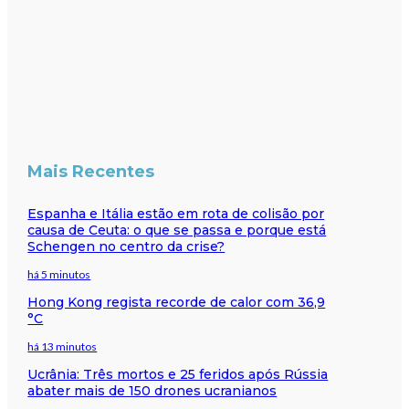
Mais Recentes
Espanha e Itália estão em rota de colisão por
causa de Ceuta: o que se passa e porque está
Schengen no centro da crise?
há 5 minutos
Hong Kong regista recorde de calor com 36,9
°C
há 13 minutos
Ucrânia: Três mortos e 25 feridos após Rússia
abater mais de 150 drones ucranianos