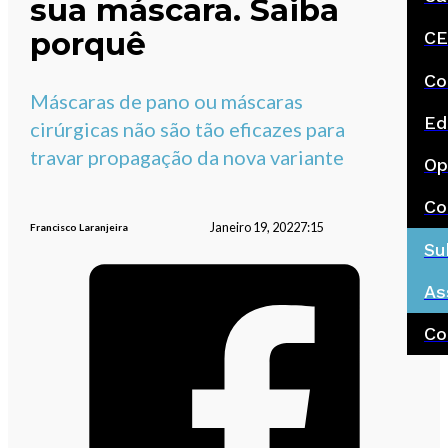
sua máscara. Saiba
porquê
CE
Co
Máscaras de pano ou máscaras
Ed
cirúrgicas não são tão eficazes para
travar propagação da nova variante
Op
Co
Janeiro 19, 2022
7:15
Francisco Laranjeira
Su
As
Co