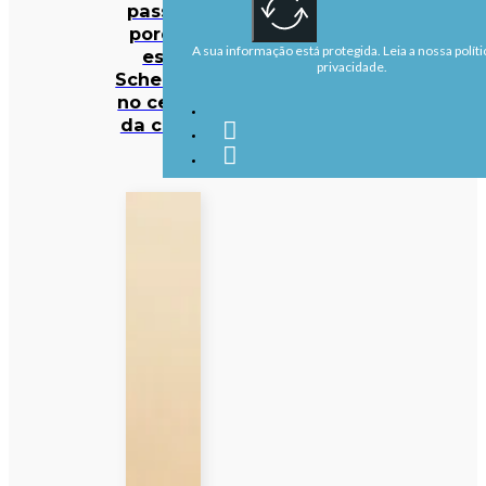
passa e
porque
A sua informação está protegida. Leia a nossa políti
está
privacidade.
Schengen
no centro
da crise?