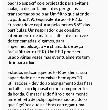
padrão específico e projetado para evitar a
inalação de contaminantes perigosos
transportados pelo ar. Um filtro que atende
ao padrão N95 (equivalente ao FFP2 da
Europa) deve capturar pelo menos 95% das
partículas. Um respirador que consiste
inteiramente de material filtrante – em vez
de ter camadas, digamos, para
impermeabilização – é chamado de peça
facial filtrante (FFR). Um FFR pode ser
usado várias vezes mas eventualmente tem
de ir para o lixo.
Estudos indicam que os FFR perdem a sua
capacidade de se encaixar bem após 20
utilizações – devido ao alongamento das fitas
ou falhas no clip nasal ou nos componentes
da borda. O material do filtro é geralmente
um eletreto de polipropileno não tecido, o
que significa que as fibras carregam uma
carga elétrica para melhorar a recolha de