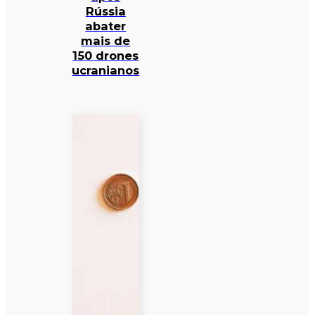
Rússia
abater
mais de
150 drones
ucranianos