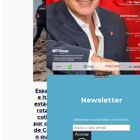
ASSINAR
Espanha
e Itália
Newsletter
estão em
rota de
colisão
Subscreva e receba todas as novidades.
por causa
de Ceuta:
Assinar
o que se