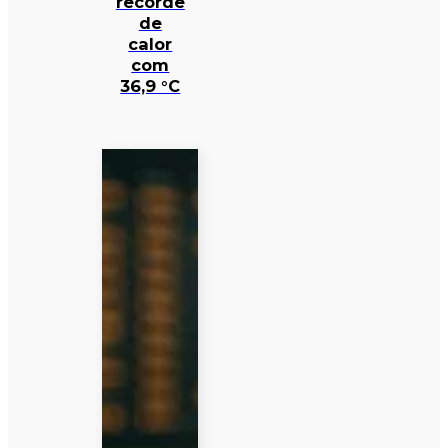
recorde
de
calor
com
36,9 °C