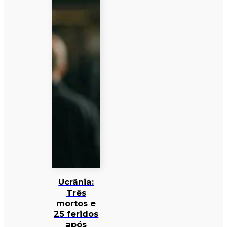
Ucrânia:
Três
mortos e
25 feridos
após