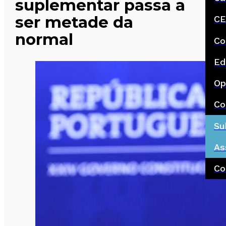
suplementar passa a
ser metade da
CE
normal
Co
Ed
Op
Co
Su
As
Co