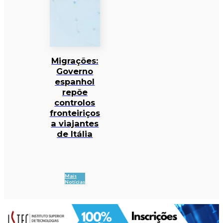
Migrações:
Governo
espanhol
repõe
controlos
fronteiriços
a viajantes
de Itália
Mais
Notícias