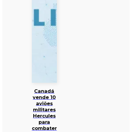
Canadá
vende 10
aviões
militares
Hercules
para
combater