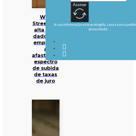
Assinar
Wall
Street em
A sua informação está protegida. Leia a nossa políti
alta com
privacidade.
dados de
emprego
a
afastarem
espectro
de subida
de taxas
de juro