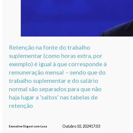
Retenção na fonte do trabalho
suplementar (como horas extra, por
exemplo) é igual à que corresponde à
remuneração mensal – sendo que do
trabalho suplementar e do salário
normal são separados para que não
haja lugar a ‘saltos’ nas tabelas de
retenção
Outubro 10, 2024
17:03
Executive Digest com Lusa