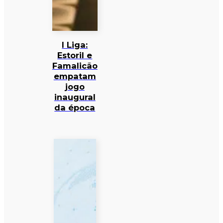
I Liga:
Estoril e
Famalicão
empatam
jogo
inaugural
da época