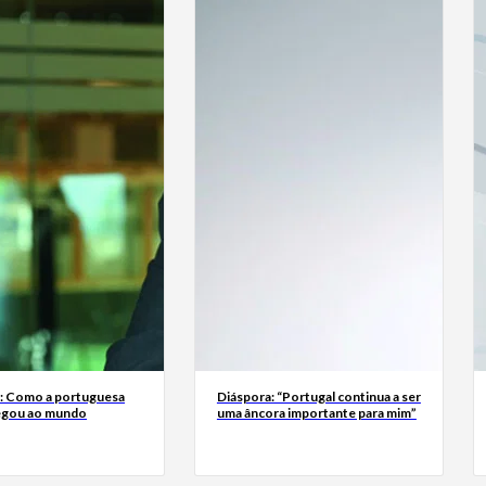
a: Como a portuguesa
Diáspora: “Portugal continua a ser
egou ao mundo
uma âncora importante para mim”