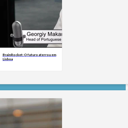
BrainRocket: O futuro aterrou em
Lisboa