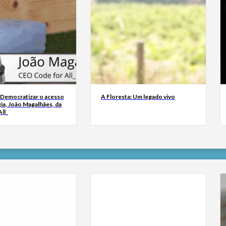
 Democratizar o acesso
A Floresta: Um legado vivo
ia, João Magalhães, da
ll_