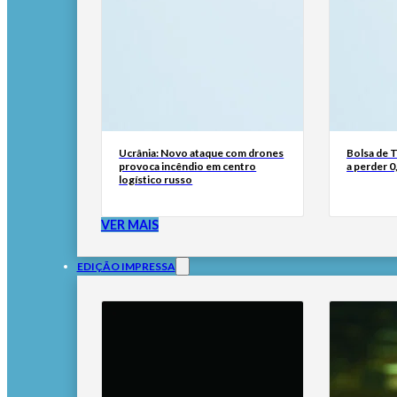
Ucrânia: Novo ataque com drones
Bolsa de 
provoca incêndio em centro
a perder 0
logístico russo
VER MAIS
EDIÇÃO IMPRESSA