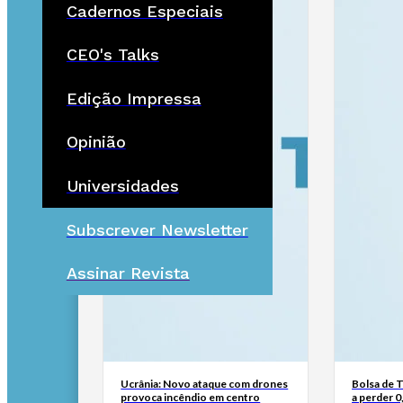
Cadernos Especiais
CEO's Talks
Edição Impressa
Opinião
Universidades
Subscrever Newsletter
Assinar Revista
Ucrânia: Novo ataque com drones
Bolsa de 
provoca incêndio em centro
a perder 0