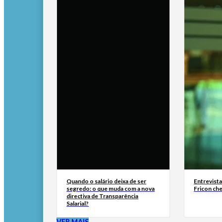
Quando o salário deixa de ser
Entrevist
segredo: o que muda com a nova
Fricon ch
directiva de Transparência
Salarial?
VER MAIS