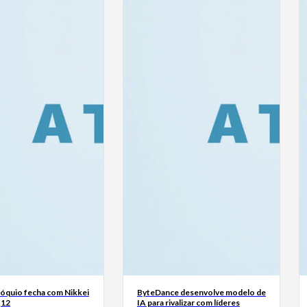
Tóquio fecha com Nikkei
ByteDance desenvolve modelo de
,12
IA para rivalizar com líderes