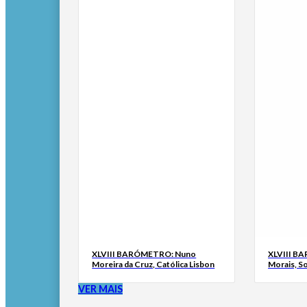
XLVIII BARÓMETRO: Nuno
XLVIII B
Moreira da Cruz, Católica Lisbon
Morais, S
VER MAIS