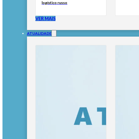
logístico russo
VER MAIS
ATUALIDADE