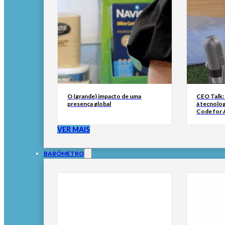
O (grande) impacto de uma
CEO Talk:
presença global
à tecnolog
Code for A
VER MAIS
BARÓMETRO