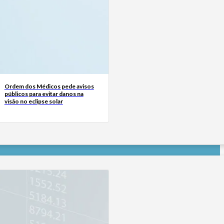
Ordem dos Médicos pede avisos
públicos para evitar danos na
visão no eclipse solar