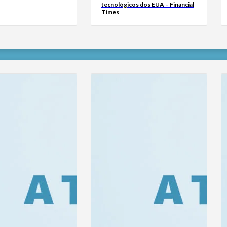
tecnológicos dos EUA – Financial
Times