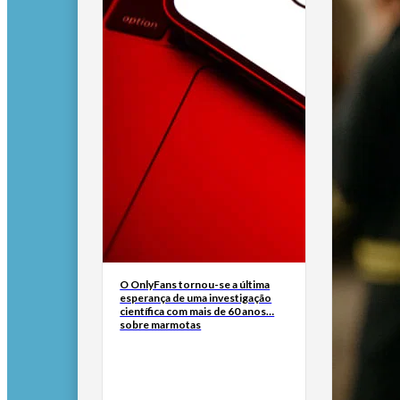
O OnlyFans tornou-se a última
esperança de uma investigação
científica com mais de 60 anos…
sobre marmotas