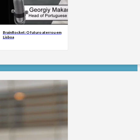
BrainRocket: O futuro aterrou em
Lisboa