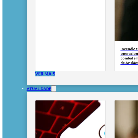
Incêndios
operacion
combatem
de Ansiãe
VER MAIS
ATUALIDADE