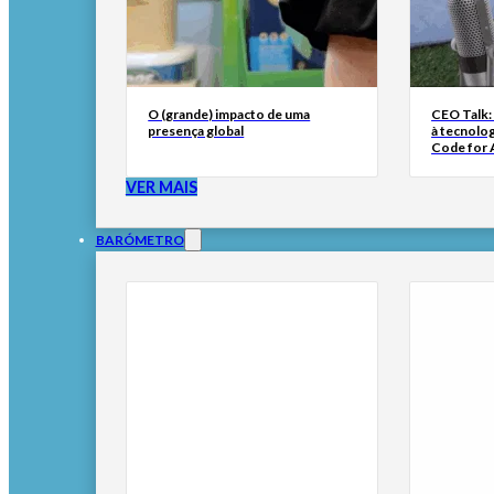
O (grande) impacto de uma
CEO Talk:
presença global
à tecnolog
Code for A
VER MAIS
BARÓMETRO