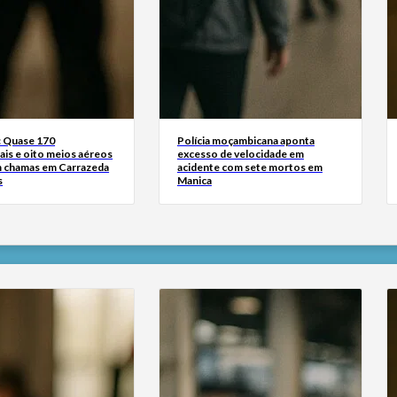
: Quase 170
Polícia moçambicana aponta
ais e oito meios aéreos
excesso de velocidade em
 chamas em Carrazeda
acidente com sete mortos em
s
Manica