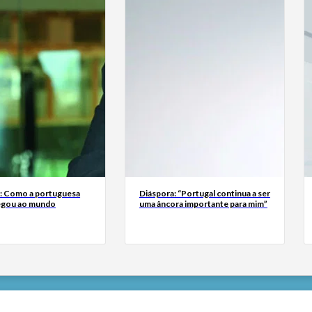
a: Como a portuguesa
Diáspora: “Portugal continua a ser
egou ao mundo
uma âncora importante para mim”