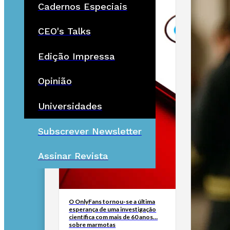
Cadernos Especiais
CEO's Talks
Edição Impressa
Opinião
Universidades
Subscrever Newsletter
Assinar Revista
O OnlyFans tornou-se a última
esperança de uma investigação
científica com mais de 60 anos…
sobre marmotas