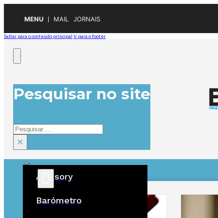
MENU
MAIL
JORNAIS
Saltar para o conteúdo principal
Ir para o footer
Pesquisar no site
Pesquisar
×
Advisory
ÚLTIMAS
Barómetro