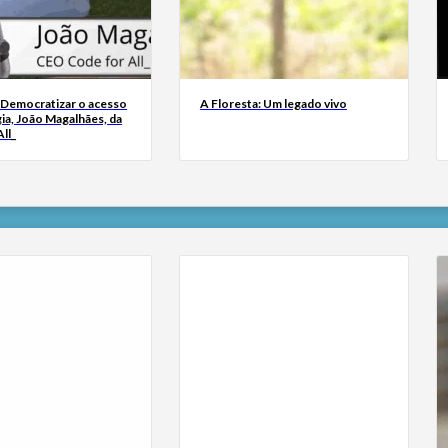
 Democratizar o acesso
A Floresta: Um legado vivo
ia, João Magalhães, da
ll_