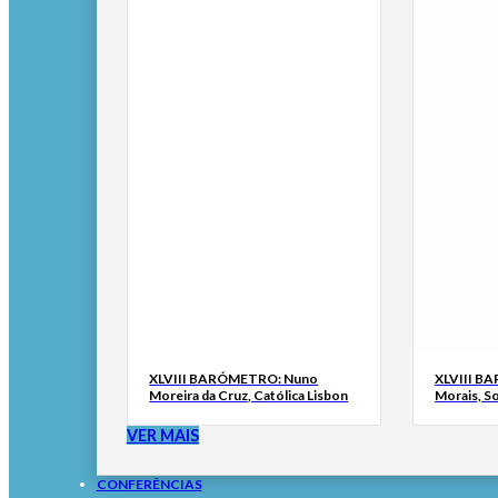
XLVIII BARÓMETRO: Nuno
XLVIII B
Moreira da Cruz, Católica Lisbon
Morais, S
VER MAIS
CONFERÊNCIAS