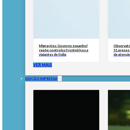
Migrações: Governo espanhol
Observató
repõe controlos fronteiriços a
51 presos 
viajantes de Itália
de atençã
VER MAIS
EDIÇÃO IMPRESSA