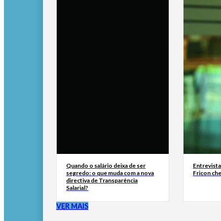
Quando o salário deixa de ser
Entrevist
segredo: o que muda com a nova
Fricon ch
directiva de Transparência
Salarial?
VER MAIS