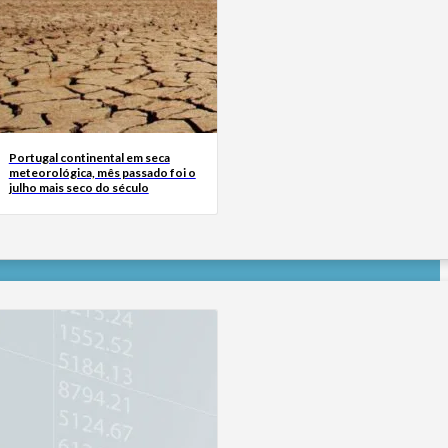
Portugal continental em seca
meteorológica, mês passado foi o
julho mais seco do século