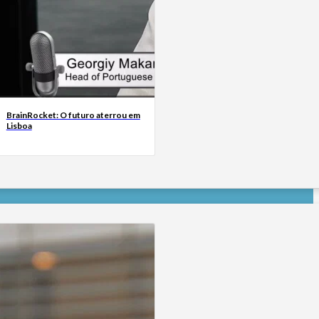
BrainRocket: O futuro aterrou em
Lisboa