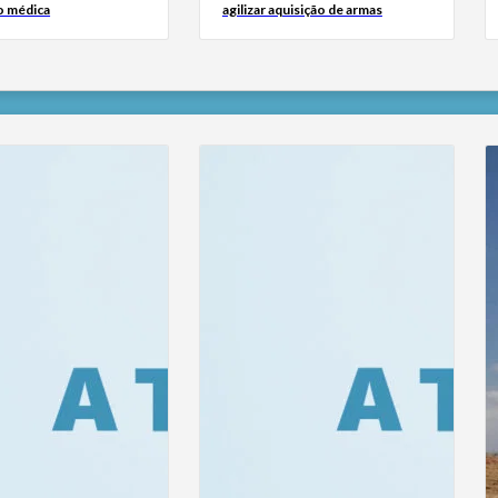
o médica
agilizar aquisição de armas