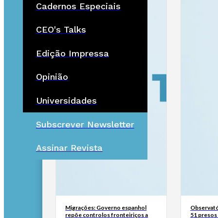
Cadernos Especiais
CEO's Talks
Edição Impressa
Opinião
Universidades
Subscrever Newsletter
Assinar Revista
Migrações: Governo espanhol
Observató
repõe controlos fronteiriços a
51 presos 