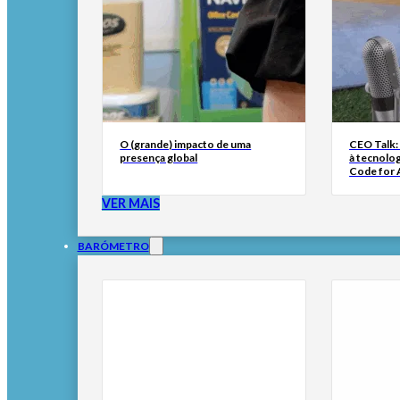
O (grande) impacto de uma
CEO Talk:
presença global
à tecnolog
Code for A
VER MAIS
BARÓMETRO