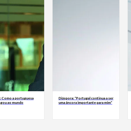
a: Como a portuguesa
Diáspora: “Portugal continua a ser
egou ao mundo
uma âncora importante para mim”