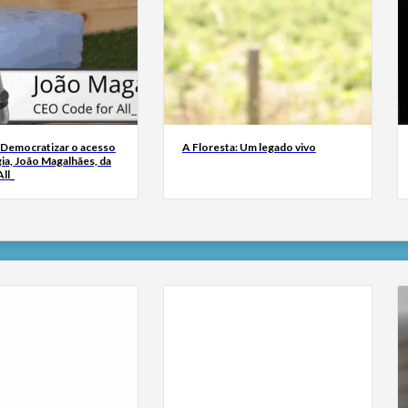
 Democratizar o acesso
A Floresta: Um legado vivo
ia, João Magalhães, da
ll_