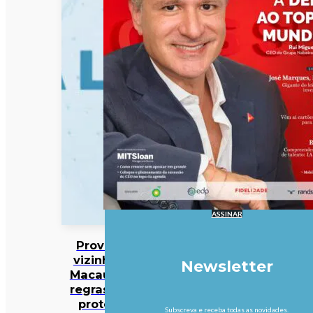
ASSINAR
Província
vizinha de
Newsletter
Macau com
regras para
proteger
Subscreva e receba todas as novidades.