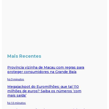
Mais Recentes
Província vizinha de Macau com regras para
proteger consumidores na Grande Baía
há 3 minutos
Megajackpot do Euromilhões: que tal 110
milhões de euros? Saiba os números ‘com
mais saída’
há 11 minutos