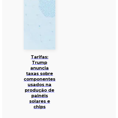
Tarifas:
Trump
anuncia
taxas sobre
componentes
usados na
produção de
painéis
solares e
chips