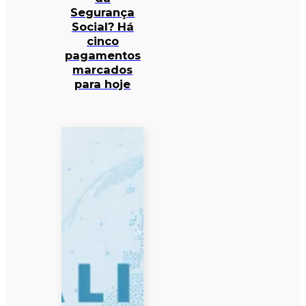
Segurança
Social? Há
cinco
pagamentos
marcados
para hoje