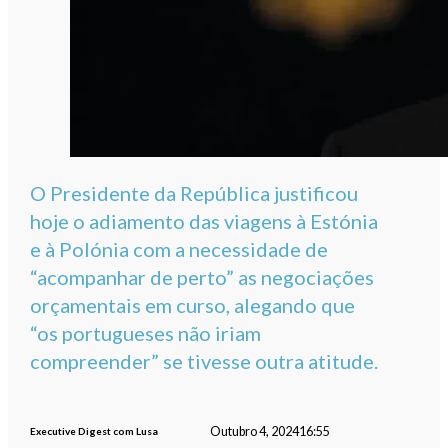
O Presidente da República justificou
hoje o adiamento das viagens à Estónia
e à Polónia com a necessidade de
“acompanhar de perto” as negociações
orçamentais em curso, alegando que
“os portugueses não iriam
compreender” se tivesse outra atitude.
Outubro 4, 2024
16:55
Executive Digest com Lusa