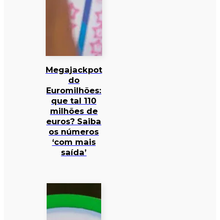
Megajackpot
do
Euromilhões:
que tal 110
milhões de
euros? Saiba
os números
‘com mais
saída’