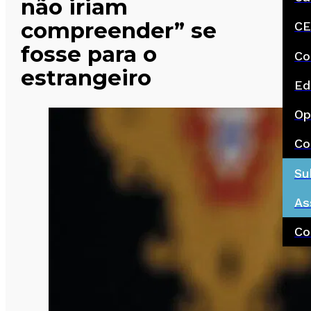
não iriam
compreender” se
CE
fosse para o
Co
estrangeiro
Ed
Op
Co
Su
As
Co