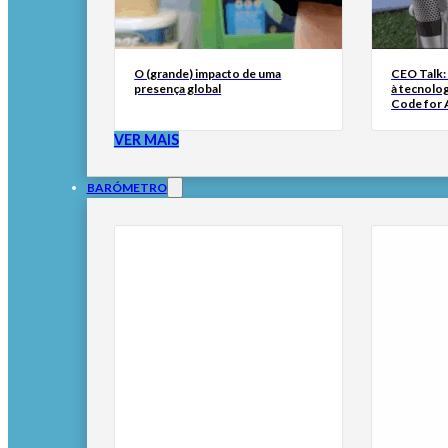
O (grande) impacto de uma
CEO Talk:
presença global
à tecnolog
Code for A
VER MAIS
BARÓMETRO