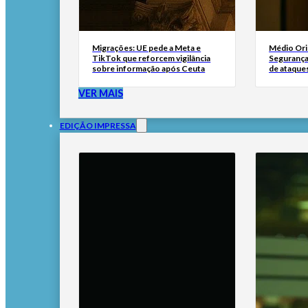
Migrações: UE pede a Meta e
Médio Ori
TikTok que reforcem vigilância
Segurança 
sobre informação após Ceuta
de ataque
VER MAIS
EDIÇÃO IMPRESSA