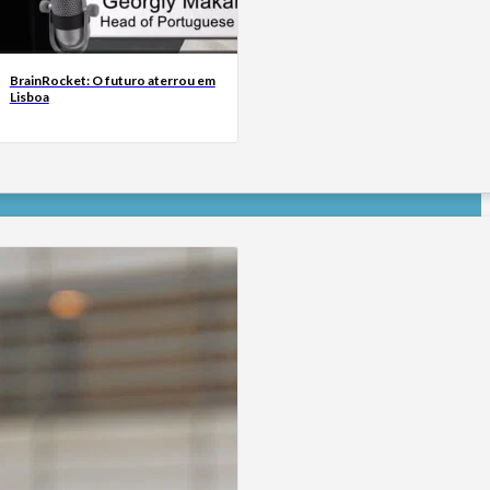
BrainRocket: O futuro aterrou em
Lisboa