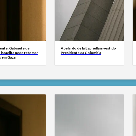
ente: Gabinete de
Abelardo de la Espriella investido
israelita pede retomar
Presidente da Colômbia
s em Gaza