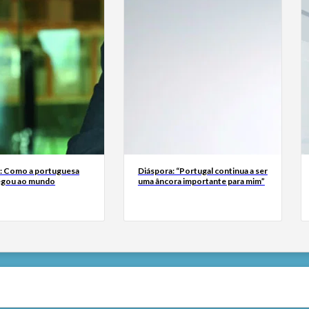
a: Como a portuguesa
Diáspora: “Portugal continua a ser
egou ao mundo
uma âncora importante para mim”