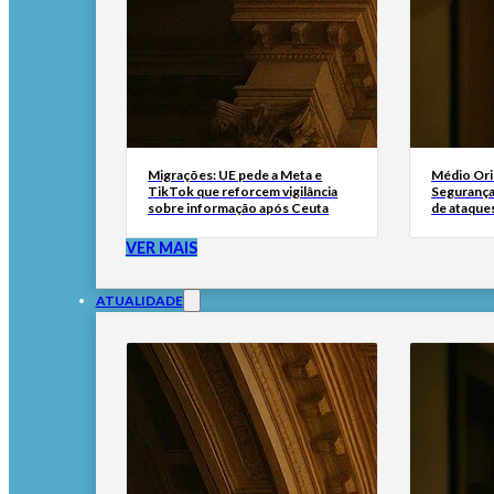
Migrações: UE pede a Meta e
Médio Ori
TikTok que reforcem vigilância
Segurança 
sobre informação após Ceuta
de ataque
VER MAIS
ATUALIDADE