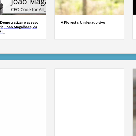
 Democratizar o acesso
A Floresta: Um legado vivo
ia, João Magalhães, da
ll_