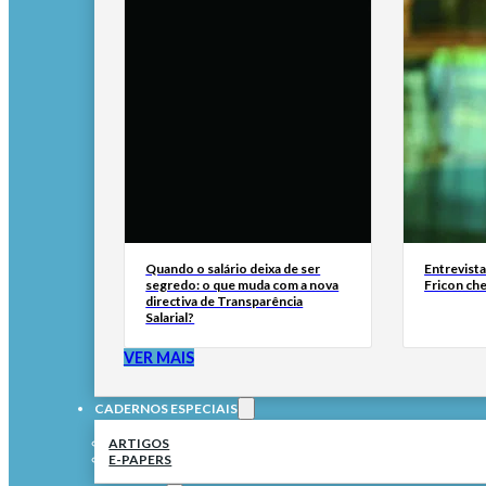
Quando o salário deixa de ser
Entrevist
segredo: o que muda com a nova
Fricon ch
directiva de Transparência
Salarial?
VER MAIS
CADERNOS ESPECIAIS
ARTIGOS
E-PAPERS