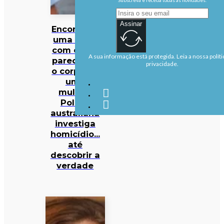
Assinar
Encontram
uma mala
com o que
A sua informação está protegida. Leia a nossa políti
parece ser
privacidade.
o corpo de
uma
mulher.
Polícia
australiana
investiga
homicídio…
até
descobrir a
verdade