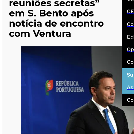
reuniões secretas”
em S. Bento após
CE
notícia de encontro
Co
com Ventura
Ed
Op
Co
Su
As
Co