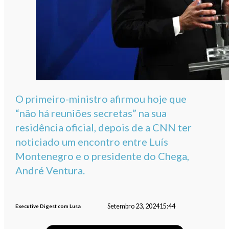
O primeiro-ministro afirmou hoje que
“não há reuniões secretas” na sua
residência oficial, depois de a CNN ter
noticiado um encontro entre Luís
Montenegro e o presidente do Chega,
André Ventura.
Setembro 23, 2024
15:44
Executive Digest com Lusa