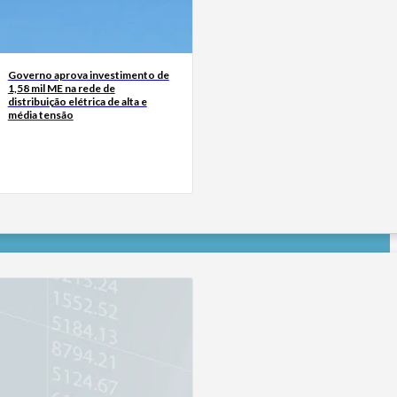
Governo aprova investimento de
1,58 mil ME na rede de
distribuição elétrica de alta e
média tensão