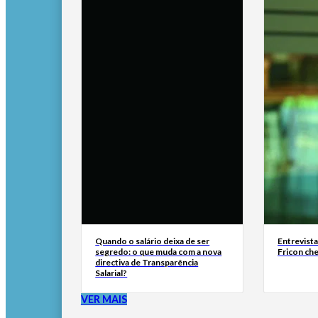
Quando o salário deixa de ser
Entrevist
segredo: o que muda com a nova
Fricon ch
directiva de Transparência
Salarial?
VER MAIS