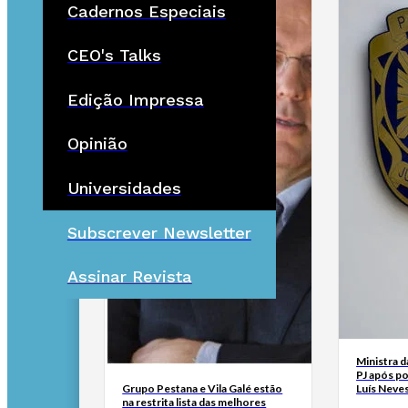
Cadernos Especiais
CEO's Talks
Edição Impressa
Opinião
Universidades
Subscrever Newsletter
Assinar Revista
Ministra d
PJ após p
Grupo Pestana e Vila Galé estão
Luís Neve
na restrita lista das melhores