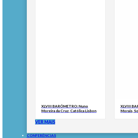
XLVIII BARÓMETRO: Nuno
XLVIII B
Moreira da Cruz, Católica Lisbon
Morais, S
VER MAIS
CONFERÊNCIAS