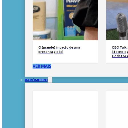
O (grande) impacto de uma
CEO Talk:
presença global
à tecnolog
Code for A
VER MAIS
BARÓMETRO