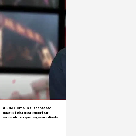
AG do Conta Lá suspensa até
quarta-feira para encontrar
investidores que paguem a dívida