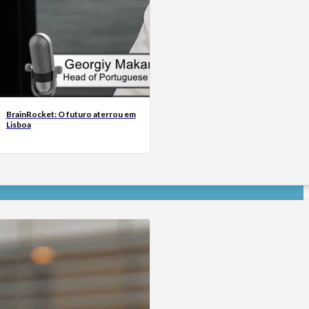
BrainRocket: O futuro aterrou em
Lisboa