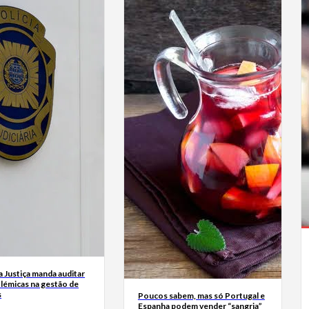
a Justiça manda auditar
olémicas na gestão de
s
Poucos sabem, mas só Portugal e
Espanha podem vender “sangria”