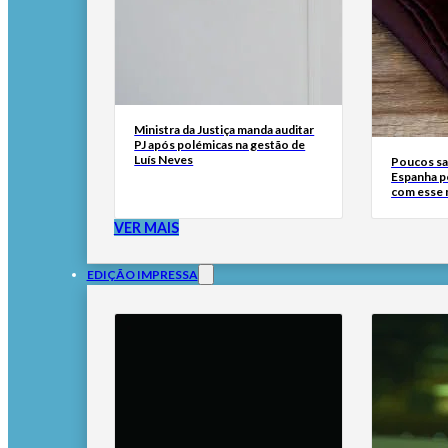
Ministra da Justiça manda auditar
PJ após polémicas na gestão de
Luís Neves
Poucos sa
Espanha p
com esse
VER MAIS
EDIÇÃO IMPRESSA