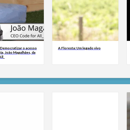
 Democratizar o acesso
A Floresta: Um legado vivo
ia, João Magalhães, da
ll_