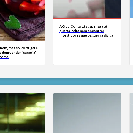
AG do Conta Lá suspensa até
quarta-feira para encontrar
investidores que paguem a dívida
bem, mas só Portugal e
odem vender “sangria”
 nome