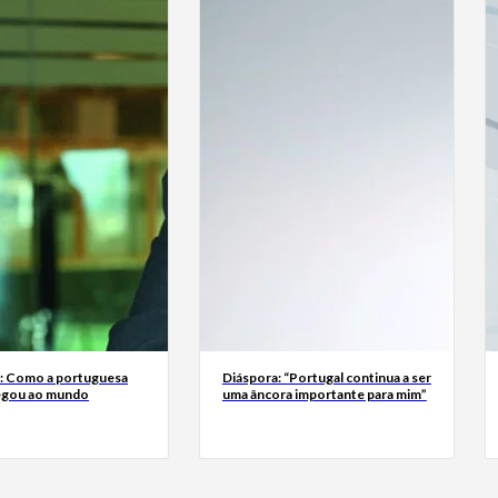
a: Como a portuguesa
Diáspora: “Portugal continua a ser
egou ao mundo
uma âncora importante para mim”