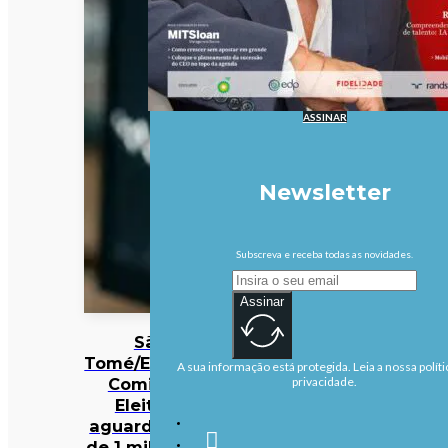
ASSINAR
Newsletter
Subscreva e receba todas as novidades.
Assinar
São
Tomé/Eleições:
A sua informação está protegida. Leia a nossa políti
Comissão
privacidade.
Eleitoral
aguarda mais
de 1 milhão de