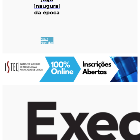
inaugural
da época
Mais
Notícias