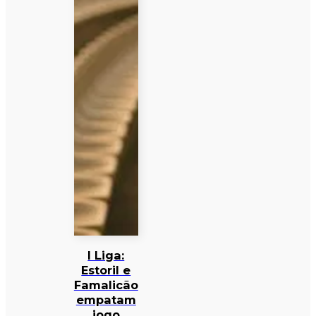
I Liga:
Estoril e
Famalicão
empatam
jogo