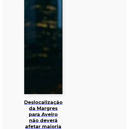
Deslocalização
da Margres
para Aveiro
não deverá
afetar maioria