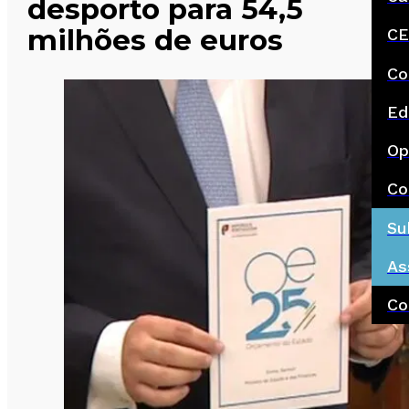
desporto para 54,5
milhões de euros
CE
Co
Ed
Op
Co
Su
As
Co