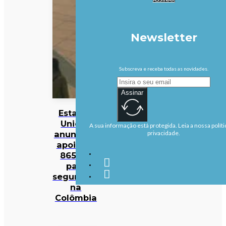
Newsletter
Subscreva e receba todas as novidades.
Assinar
Estados
Unidos
A sua informação está protegida. Leia a nossa políti
anunciam
privacidade.
apoio de
865 ME
para
segurança
na
Colômbia