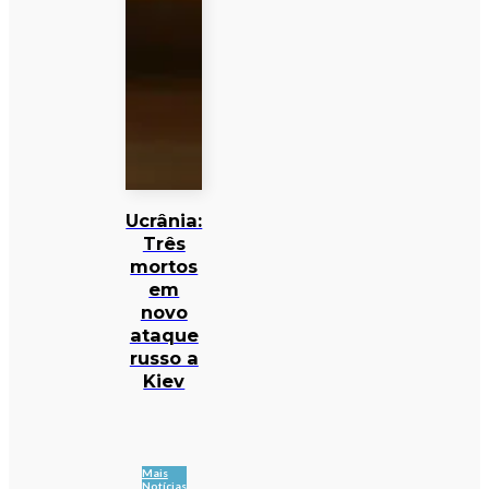
Ucrânia:
Três
mortos
em
novo
ataque
russo a
Kiev
Mais
Notícias