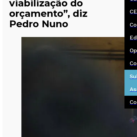
viabilização do
orçamento”, diz
CE
Pedro Nuno
Co
Ed
Op
Co
Su
As
Co