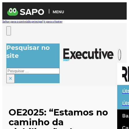
MENU
Saltar para o conteúdo principal
Ir para o footer
Pesquisar no
site
Pesquisar
×
Úl
Úl
OE2025: “Estamos no
Ba
caminho da
Ca