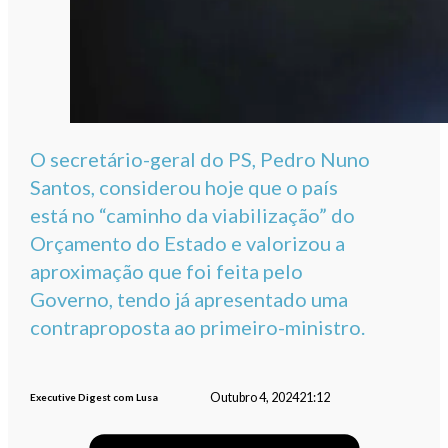
O secretário-geral do PS, Pedro Nuno
Santos, considerou hoje que o país
está no “caminho da viabilização” do
Orçamento do Estado e valorizou a
aproximação que foi feita pelo
Governo, tendo já apresentado uma
contraproposta ao primeiro-ministro.
Outubro 4, 2024
21:12
Executive Digest com Lusa