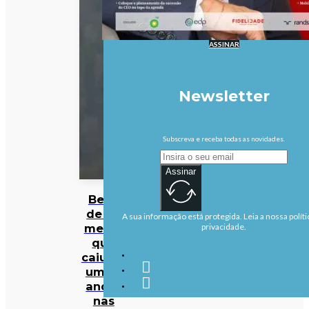
ASSINAR
Newsletter
Subscreva e receba todas as novidades.
Assinar
Bebé
de 22
A sua informação está protegida. Leia a nossa políti
meses
privacidade.
que
caiu de
um 4º
andar
nas