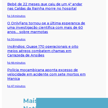
Bebé de 22 meses que caiu de um 4º andar
nas Caldas da Rainha morre no hospital
há 14 minutos
O OnlyFans tornou-se a última esperança de
uma investigação científica com mais de 60
anos… sobre marmotas
há 30 minutos
Incêndios: Quase 170 operacionais e oito
meios aéreos combatem chamas em
Carrazeda de Ansiães
há 46 minutos
Polícia moçambicana aponta excesso de
velocidade em acidente com sete mortos em
Manica
há 47 minutos
Mais