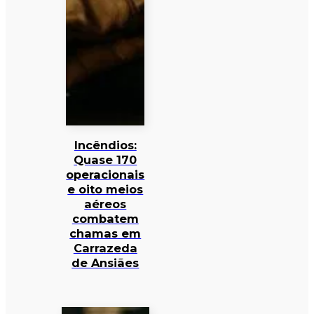
Incêndios:
Quase 170
operacionais
e oito meios
aéreos
combatem
chamas em
Carrazeda
de Ansiães