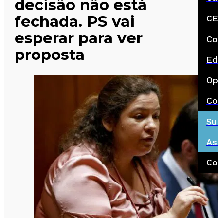
decisão não está
fechada. PS vai
CE
esperar para ver
Co
proposta
Ed
Op
Co
Su
As
Co