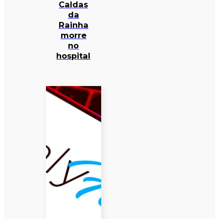
Caldas
da
Rainha
morre
no
hospital