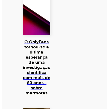
O OnlyFans
tornou-se a
última
esperança
de uma
investigação
científica
com mais de
60 anos…
sobre
marmotas