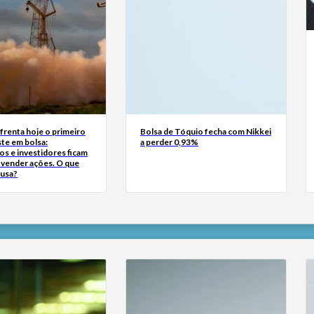
frenta hoje o primeiro
Bolsa de Tóquio fecha com Nikkei
te em bolsa:
a perder 0,93%
s e investidores ficam
a vender ações. O que
ausa?