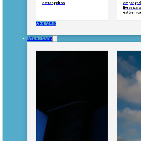
estrangeiros
empregado
livres par
está em c
VER MAIS
ATUALIDADE