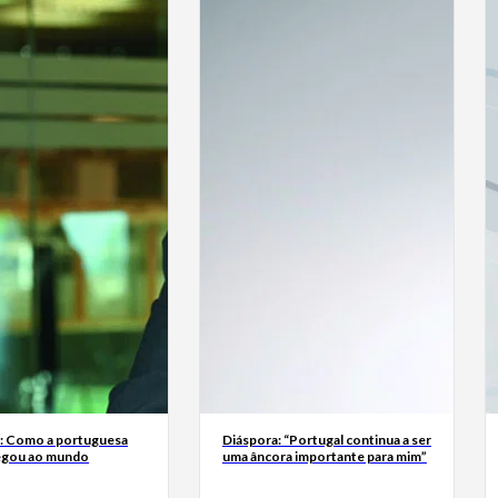
a: Como a portuguesa
Diáspora: “Portugal continua a ser
egou ao mundo
uma âncora importante para mim”