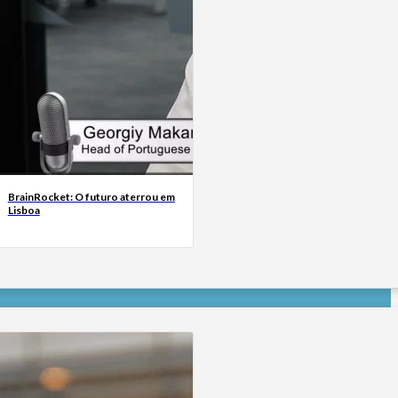
BrainRocket: O futuro aterrou em
Lisboa