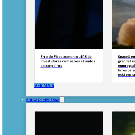
Erro do Fisco aumentou IRS de
SpaceX en
investidores com ações e fundos
grande tes
estrangeiros
empregado
livres par
está em c
VER MAIS
EDIÇÃO IMPRESSA