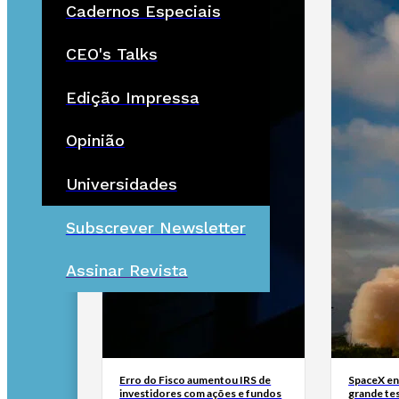
Cadernos Especiais
CEO's Talks
Edição Impressa
Opinião
Universidades
Subscrever Newsletter
Assinar Revista
Erro do Fisco aumentou IRS de
SpaceX en
investidores com ações e fundos
grande tes