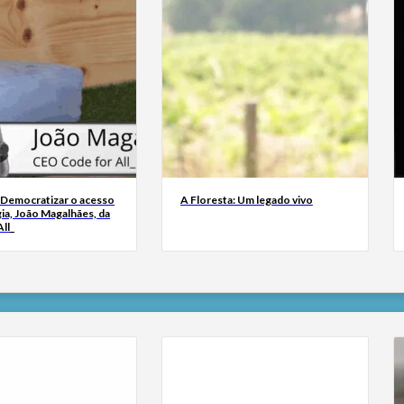
 Democratizar o acesso
A Floresta: Um legado vivo
ia, João Magalhães, da
ll_