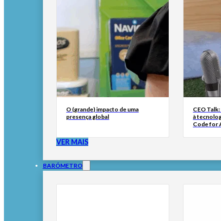
O (grande) impacto de uma
CEO Talk:
presença global
à tecnolog
Code for A
VER MAIS
BARÓMETRO