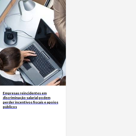
Empresas reincidentes em
discriminação salarial podem
perder incentivos fiscais e apoios
públicos