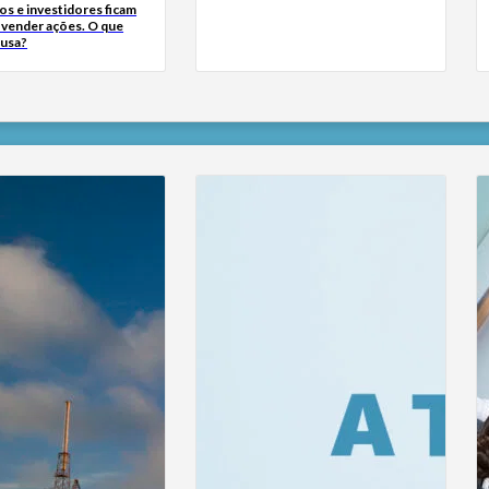
s e investidores ficam
a vender ações. O que
ausa?