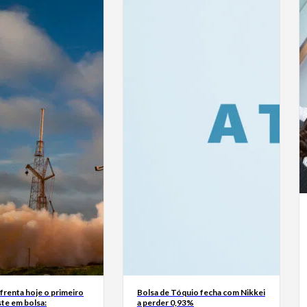
frenta hoje o primeiro
Bolsa de Tóquio fecha com Nikkei
te em bolsa:
a perder 0,93%