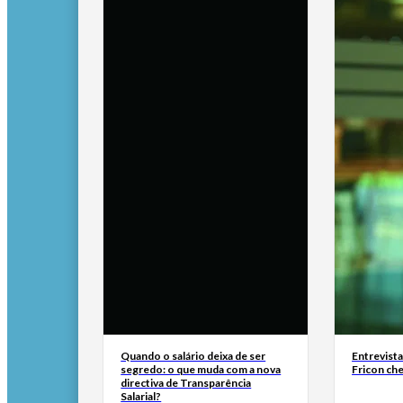
Quando o salário deixa de ser
Entrevist
segredo: o que muda com a nova
Fricon ch
directiva de Transparência
Salarial?