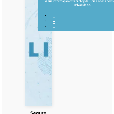
A sua informação está protegida. Leia a nossa políti
privacidade.
Seguro