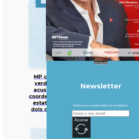
ASSINAR
MP cabo-
verdiano
Newsletter
acusa ex-
coordenador
estatal de
Subscreva e receba todas as novidades.
dois crimes
Assinar