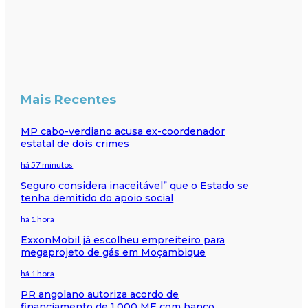
Mais Recentes
MP cabo-verdiano acusa ex-coordenador
estatal de dois crimes
há 57 minutos
Seguro considera inaceitável” que o Estado se
tenha demitido do apoio social
há 1 hora
ExxonMobil já escolheu empreiteiro para
megaprojeto de gás em Moçambique
há 1 hora
PR angolano autoriza acordo de
financiamento de 1.000 ME com banco