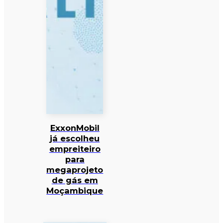
ExxonMobil
já escolheu
empreiteiro
para
megaprojeto
de gás em
Moçambique