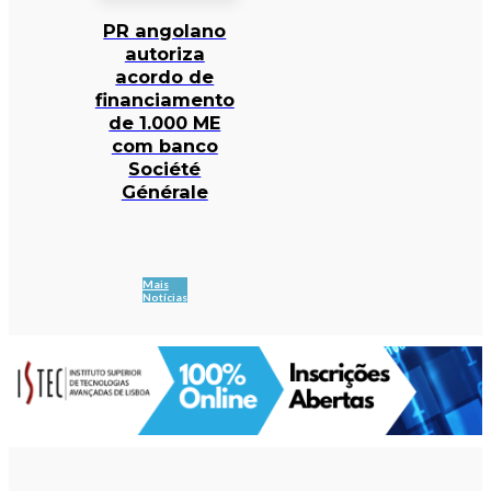
PR angolano
autoriza
acordo de
financiamento
de 1.000 ME
com banco
Société
Générale
Mais
Notícias