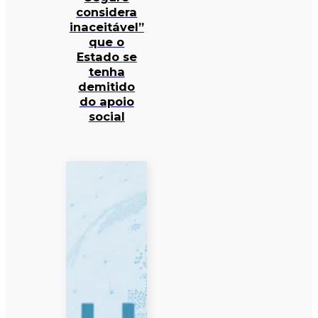
considera
inaceitável”
que o
Estado se
tenha
demitido
do apoio
social