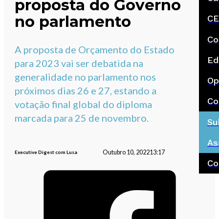
proposta do Governo
no parlamento
CE
Co
A proposta de Orçamento do Estado
Ed
para 2023 vai ser debatida na
generalidade no parlamento nos
Op
próximos dias 26 e 27, estando a
Co
votação final global do diploma
marcada para 25 de novembro.
Su
As
Outubro 10, 2022
13:17
Executive Digest com Lusa
Co