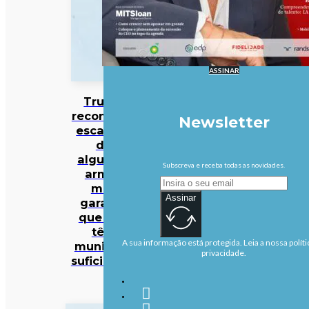
ASSINAR
Trump
reconhece
Newsletter
escassez
de
algumas
Subscreva e receba todas as novidades.
armas
mas
Assinar
garante
que EUA
têm
A sua informação está protegida. Leia a nossa políti
munições
privacidade.
suficientes