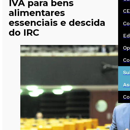
IVA para bens
alimentares
CE
essenciais e descida
Co
do IRC
Ed
Op
Co
Su
As
Co