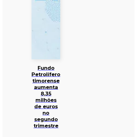
Fundo
Petrolífero
timorense
aumenta
8,35
milhões
de euros
no
segundo
trimestre