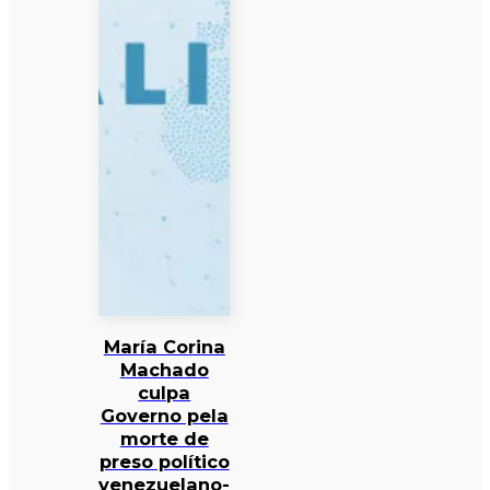
María Corina
Machado
culpa
Governo pela
morte de
preso político
venezuelano-