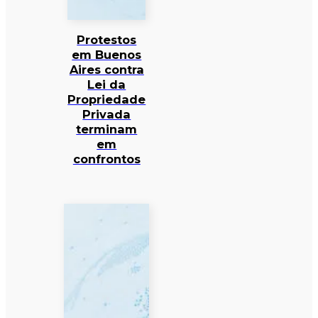
Protestos
em Buenos
Aires contra
Lei da
Propriedade
Privada
terminam
em
confrontos