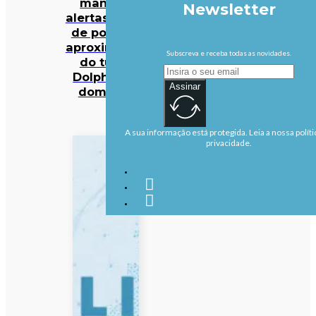
mantém
Newsletter
alertas antes
de possível
aproximação
Subscreva e receba todas as novidades.
do tufão
Dolphin no
Assinar
domingo
A sua informação está protegida. Leia a nossa políti
privacidade.