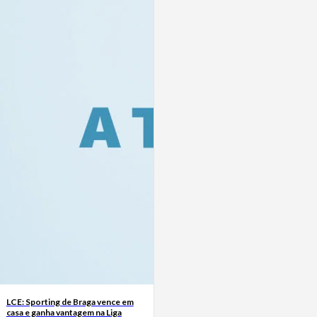
LCE: Sporting de Braga vence em
casa e ganha vantagem na Liga