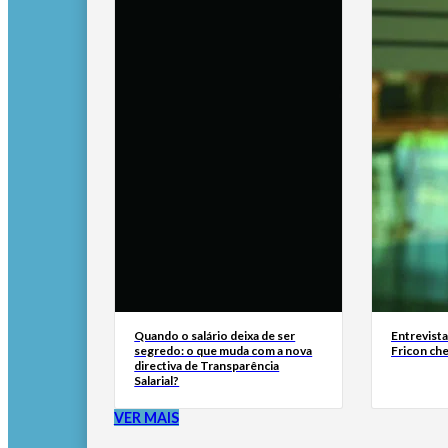
Quando o salário deixa de ser
Entrevist
segredo: o que muda com a nova
Fricon ch
directiva de Transparência
Salarial?
VER MAIS