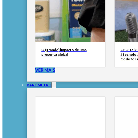
O (grande) impacto de uma
CEO Talk:
presença global
à tecnolog
Code for A
VER MAIS
BARÓMETRO