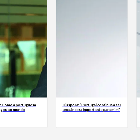
a: Como a portuguesa
Diáspora: “Portugal continua a ser
egou ao mundo
uma âncora importante para mim”