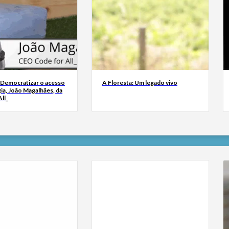
 Democratizar o acesso
A Floresta: Um legado vivo
ia, João Magalhães, da
ll_