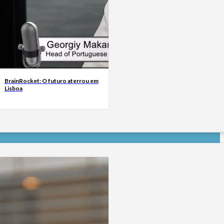
BrainRocket: O futuro aterrou em
Lisboa