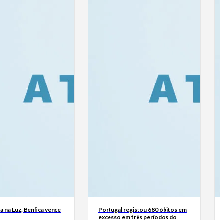
a na Luz, Benfica vence
Portugal registou 680 óbitos em
excesso em três períodos do