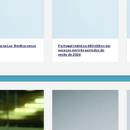
a na Luz, Benfica vence
Portugal registou 680 óbitos em
excesso em três períodos do
verão de 2026