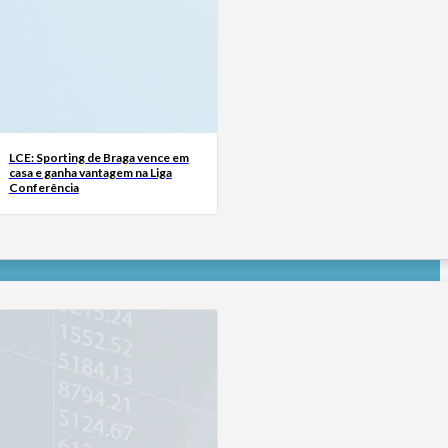
LCE: Sporting de Braga vence em
casa e ganha vantagem na Liga
Conferência