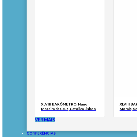
XLVIII BARÓMETRO: Nuno
XLVIII B
Moreira da Cruz, Católica Lisbon
Morais, S
VER MAIS
CONFERÊNCIAS