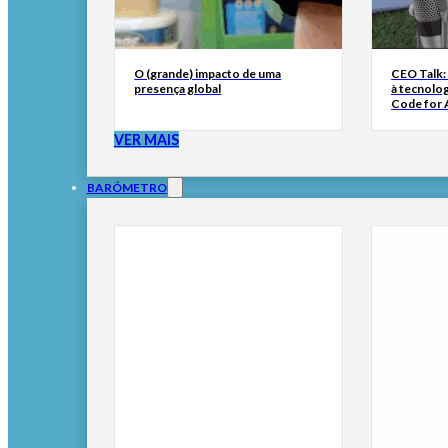
O (grande) impacto de uma
CEO Talk:
presença global
à tecnolog
Code for A
VER MAIS
BARÓMETRO