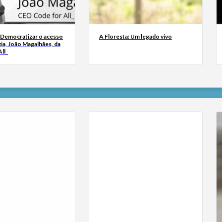
 Democratizar o acesso
A Floresta: Um legado vivo
ia, João Magalhães, da
ll_