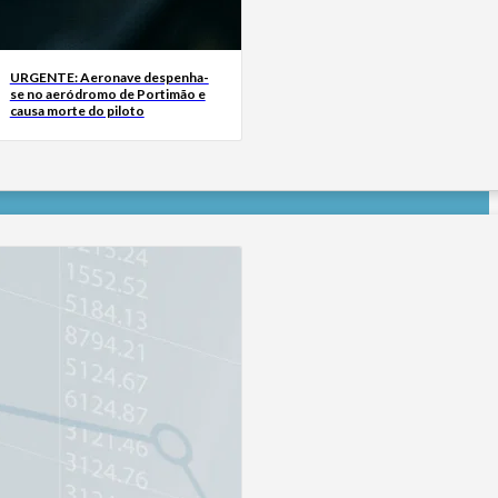
URGENTE: Aeronave despenha-
se no aeródromo de Portimão e
causa morte do piloto