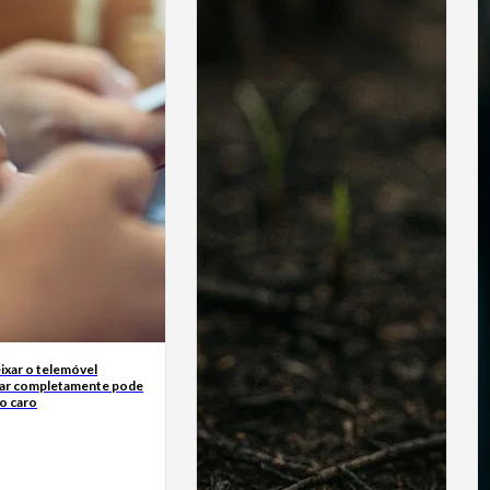
ixar o telemóvel
ar completamente pode
o caro