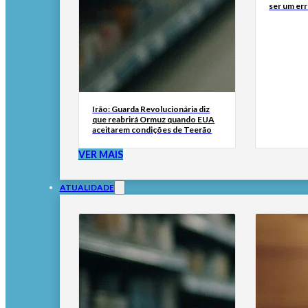
ser um err
Irão: Guarda Revolucionária diz
que reabrirá Ormuz quando EUA
aceitarem condições de Teerão
VER MAIS
ATUALIDADE