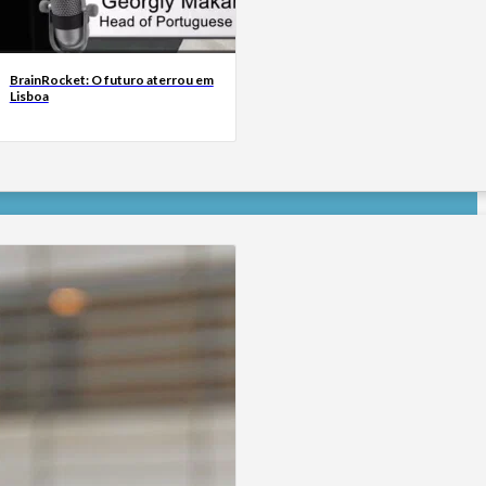
BrainRocket: O futuro aterrou em
Lisboa