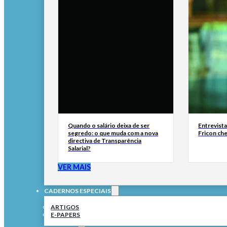
Quando o salário deixa de ser
Entrevist
segredo: o que muda com a nova
Fricon ch
directiva de Transparência
Salarial?
VER MAIS
CADERNOS ESPECIAIS
ARTIGOS
E-PAPERS