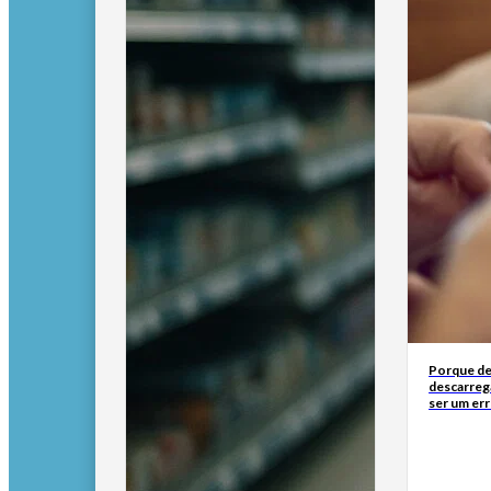
Porque de
descarreg
ser um err