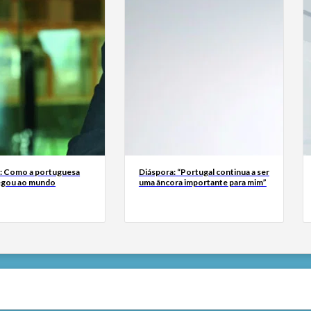
a: Como a portuguesa
Diáspora: “Portugal continua a ser
egou ao mundo
uma âncora importante para mim”