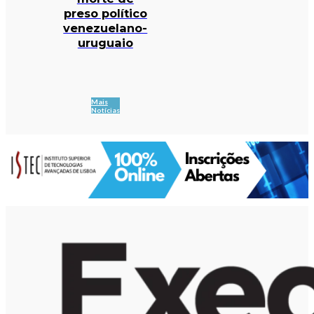
preso político
venezuelano-
uruguaio
Mais
Notícias