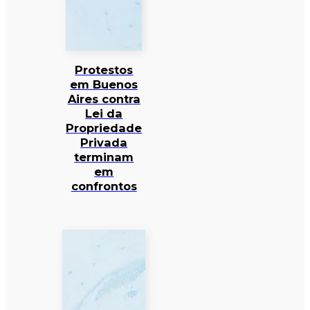
Protestos
em Buenos
Aires contra
Lei da
Propriedade
Privada
terminam
em
confrontos