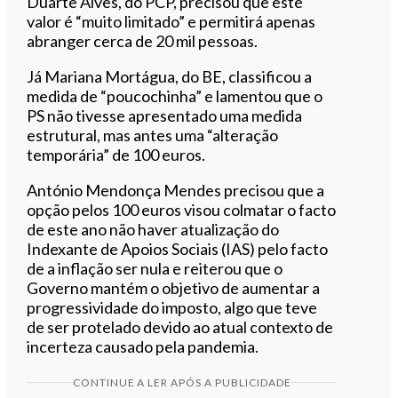
Duarte Alves, do PCP, precisou que este
valor é “muito limitado” e permitirá apenas
abranger cerca de 20 mil pessoas.
Já Mariana Mortágua, do BE, classificou a
medida de “poucochinha” e lamentou que o
PS não tivesse apresentado uma medida
estrutural, mas antes uma “alteração
temporária” de 100 euros.
António Mendonça Mendes precisou que a
opção pelos 100 euros visou colmatar o facto
de este ano não haver atualização do
Indexante de Apoios Sociais (IAS) pelo facto
de a inflação ser nula e reiterou que o
Governo mantém o objetivo de aumentar a
progressividade do imposto, algo que teve
de ser protelado devido ao atual contexto de
incerteza causado pela pandemia.
CONTINUE A LER APÓS A PUBLICIDADE