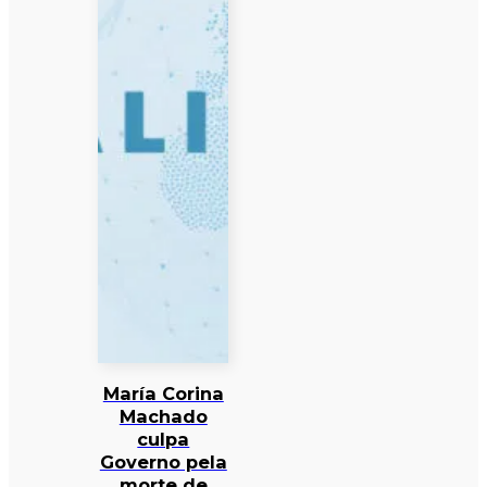
María Corina
Machado
culpa
Governo pela
morte de