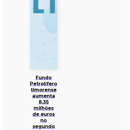
Fundo
Petrolífero
timorense
aumenta
8,35
milhões
de euros
no
segundo