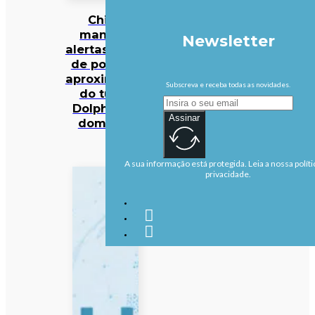
China
mantém
Newsletter
alertas antes
de possível
aproximação
Subscreva e receba todas as novidades.
do tufão
Dolphin no
Assinar
domingo
A sua informação está protegida. Leia a nossa políti
privacidade.