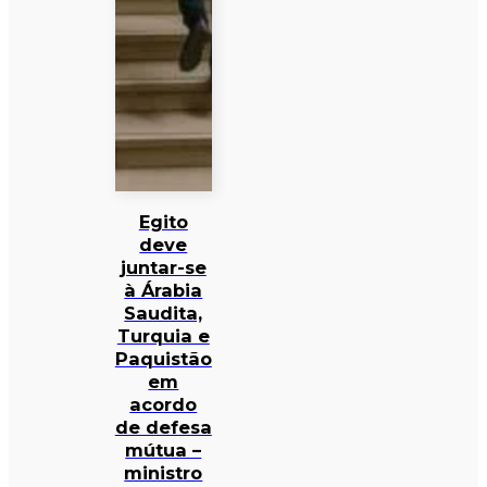
Egito
deve
juntar-se
à Árabia
Saudita,
Turquia e
Paquistão
em
acordo
de defesa
mútua –
ministro