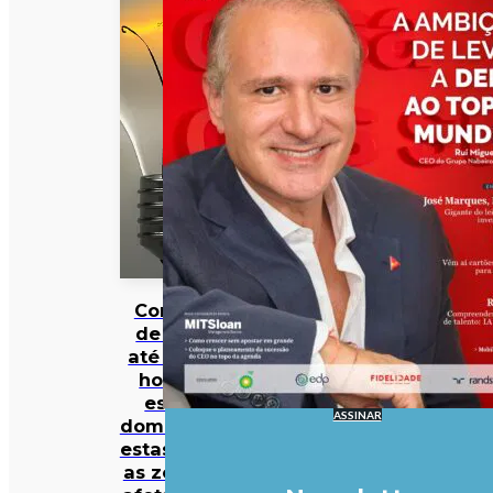
Cortes
de luz
até seis
horas
este
ASSINAR
domingo:
estas são
as zonas