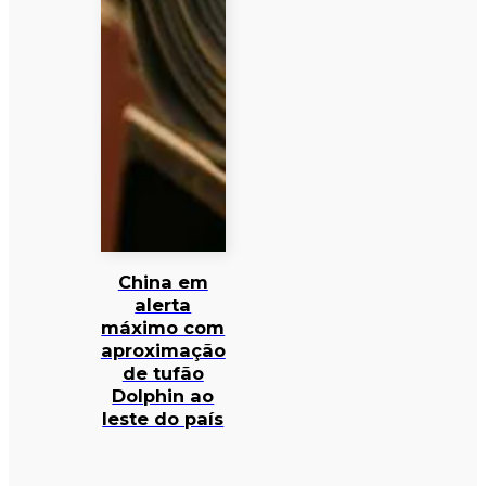
China em
alerta
máximo com
aproximação
de tufão
Dolphin ao
leste do país