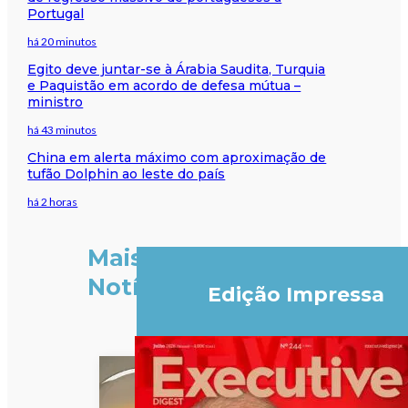
Portugal
há 20 minutos
Egito deve juntar-se à Árabia Saudita, Turquia
e Paquistão em acordo de defesa mútua –
ministro
há 43 minutos
China em alerta máximo com aproximação de
tufão Dolphin ao leste do país
há 2 horas
Mais
Notícias
Edição Impressa