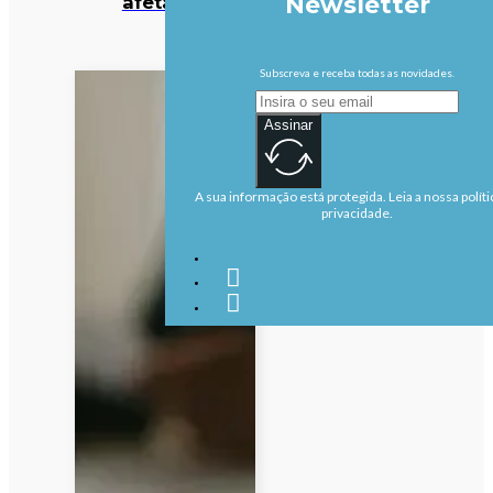
Newsletter
afetadas
Subscreva e receba todas as novidades.
Assinar
A sua informação está protegida. Leia a nossa políti
privacidade.