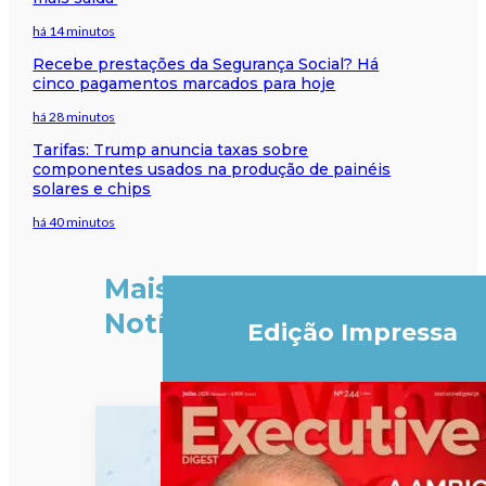
há 14 minutos
Recebe prestações da Segurança Social? Há
cinco pagamentos marcados para hoje
há 28 minutos
Tarifas: Trump anuncia taxas sobre
componentes usados na produção de painéis
solares e chips
há 40 minutos
Mais
Notícias
Edição Impressa