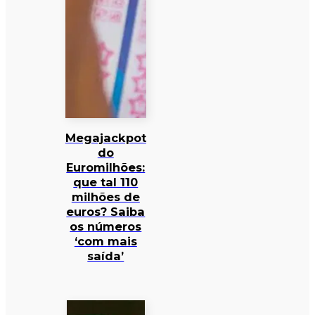
Megajackpot
do
Euromilhões:
que tal 110
milhões de
euros? Saiba
os números
‘com mais
saída’