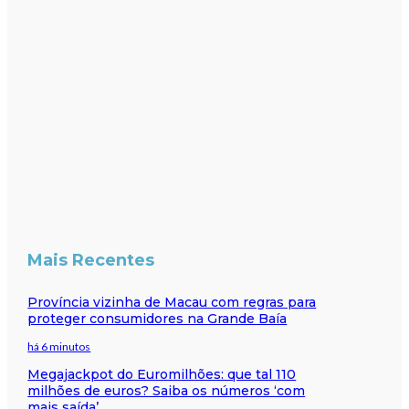
Mais Recentes
Província vizinha de Macau com regras para
proteger consumidores na Grande Baía
há 6 minutos
Megajackpot do Euromilhões: que tal 110
milhões de euros? Saiba os números ‘com
mais saída’