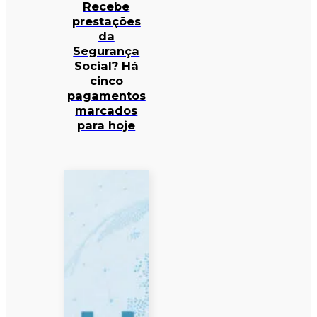
Recebe
prestações
da
Segurança
Social? Há
cinco
pagamentos
marcados
para hoje