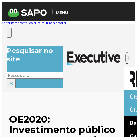
MENU
Saltar para o conteúdo principal
Ir para o footer
Pesquisar no
site
Pesquisar
×
Úl
Úl
OE2020:
Ba
Investimento público
Ca