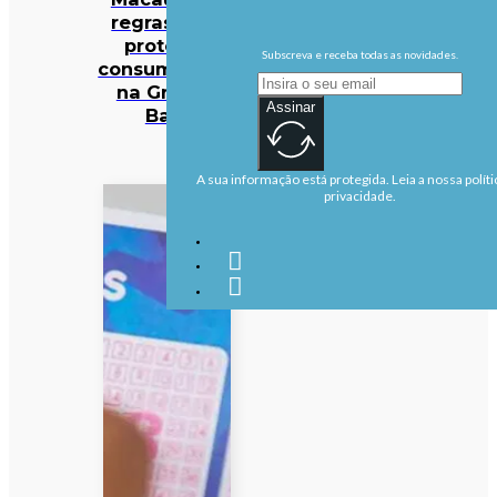
regras para
proteger
Subscreva e receba todas as novidades.
consumidores
na Grande
Assinar
Baía
A sua informação está protegida. Leia a nossa políti
privacidade.