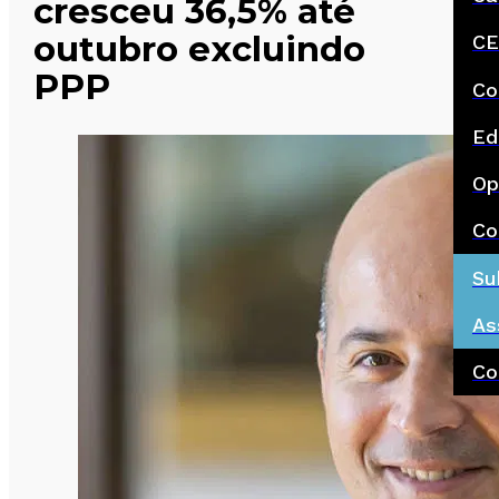
cresceu 36,5% até
outubro excluindo
CE
PPP
Co
Ed
Op
Co
Su
As
Co