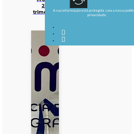
2.º
A sua informação está protegida. Leia a nossa políti
trimestre
privacidade.