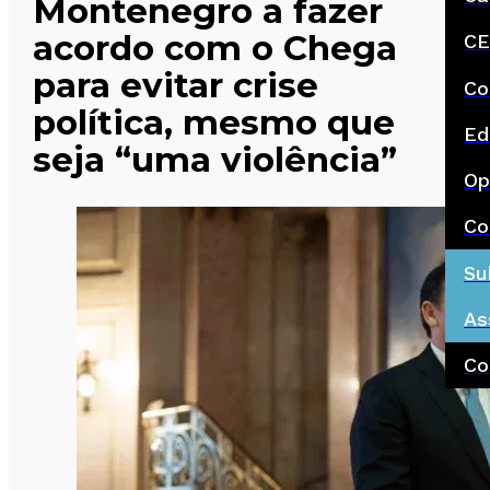
Montenegro a fazer
acordo com o Chega
CE
para evitar crise
Co
política, mesmo que
Ed
seja “uma violência”
Op
Co
Su
As
Co