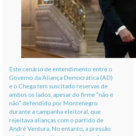
Este cenário de entendimento entre o
Governo da Aliança Democrática (AD)
e o Chega tem suscitado reservas de
ambos os lados, apesar do firme “não é
não” defendido por Montenegro
durante a campanha eleitoral, que
rejeitava alianças com o partido de
André Ventura. No entanto, a pressão