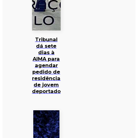
Tribunal
dá sete
dias à
AIMA para
agendar
pedido de
residência
de jovem
deportado