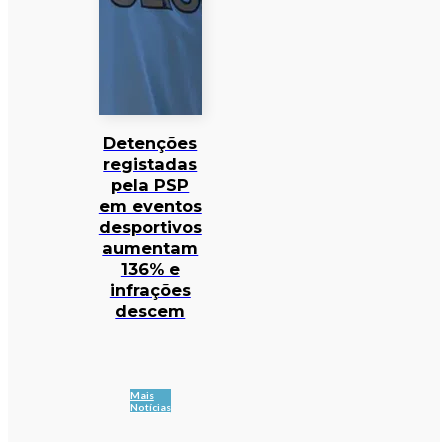
Detenções
registadas
pela PSP
em eventos
desportivos
aumentam
136% e
infrações
descem
Mais
Notícias