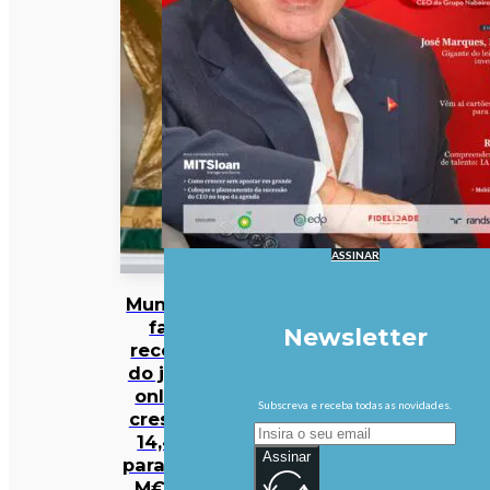
ASSINAR
Mundial
faz
Newsletter
receita
do jogo
online
Subscreva e receba todas as novidades.
crescer
14,4%
Assinar
para 328
M€ no