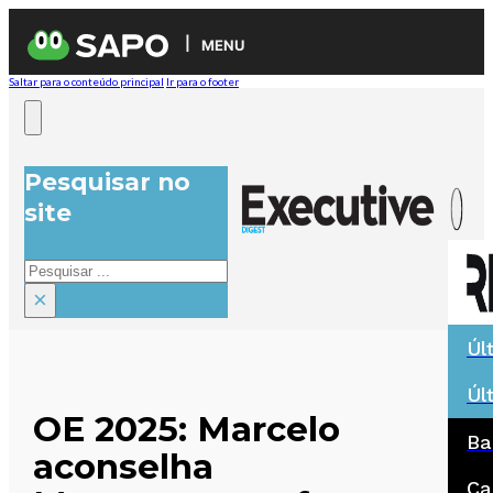
MENU
Saltar para o conteúdo principal
Ir para o footer
Pesquisar no
site
Pesquisar
×
Úl
Úl
OE 2025: Marcelo
Ba
aconselha
Ca