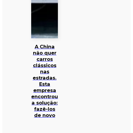
A China
não quer
carros
clássicos
nas
estradas.
Esta
empresa
encontrou
a solução:
fazê-los
de novo