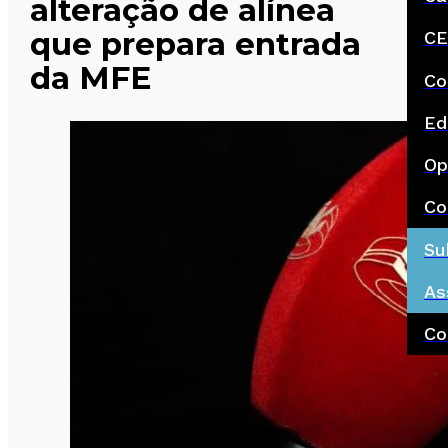
alteração de alínea
que prepara entrada
CE
da MFE
Co
Ed
Op
Co
Su
As
Co