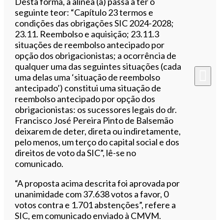
Desta forma, a alínea (a) passa a ter o
seguinte teor: “Capítulo 23 termos e
condições das obrigações SIC 2024-2028;
23.11. Reembolso e aquisição; 23.11.3
situações de reembolso antecipado por
opção dos obrigacionistas; a ocorrência de
qualquer uma das seguintes situações (cada
uma delas uma ‘situação de reembolso
antecipado’) constitui uma situação de
reembolso antecipado por opção dos
obrigacionistas: os sucessores legais do dr.
Francisco José Pereira Pinto de Balsemão
deixarem de deter, direta ou indiretamente,
pelo menos, um terço do capital social e dos
direitos de voto da SIC”, lê-se no
comunicado.
“A proposta acima descrita foi aprovada por
unanimidade com 37.638 votos a favor, 0
votos contra e 1.701 abstenções”, refere a
SIC, em comunicado enviado à CMVM.