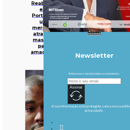
Reabilitar
em
Portugal:
um
mercado
atrativo,
ASSINAR
mas não
para
amadores
Newsletter
Subscreva e receba todas as novidades.
Assinar
A sua informação está protegida. Leia a nossa políti
privacidade.