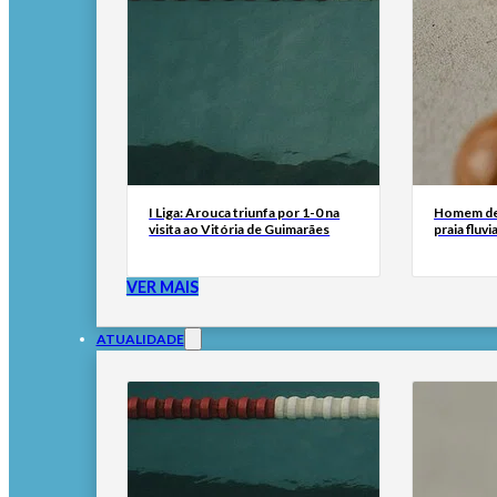
I Liga: Arouca triunfa por 1-0 na
Homem de
visita ao Vitória de Guimarães
praia fluv
VER MAIS
ATUALIDADE