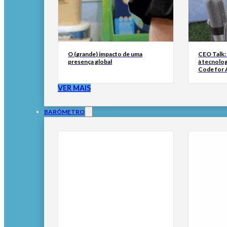
O (grande) impacto de uma
CEO Talk:
presença global
à tecnolog
Code for A
VER MAIS
BARÓMETRO