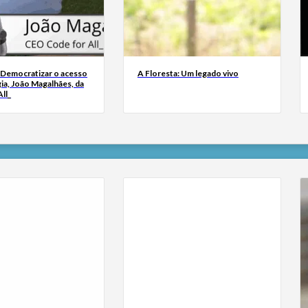
 Democratizar o acesso
A Floresta: Um legado vivo
ia, João Magalhães, da
ll_