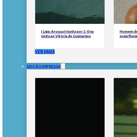
I Liga: Arouca triunfa por 1-0 na
Homem de
visita ao Vitória de Guimarães
praia fluv
VER MAIS
EDIÇÃO IMPRESSA