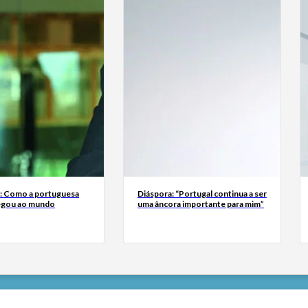
a: Como a portuguesa
Diáspora: “Portugal continua a ser
egou ao mundo
uma âncora importante para mim”