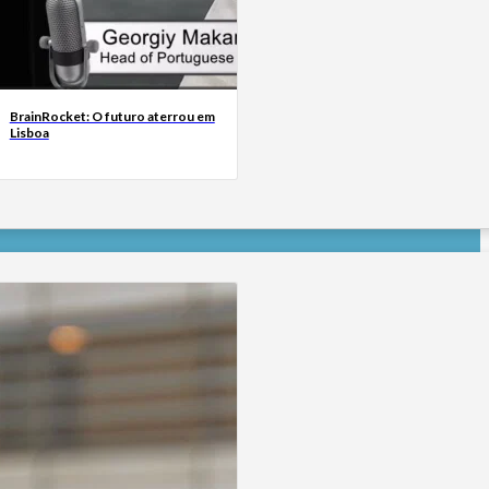
BrainRocket: O futuro aterrou em
Lisboa