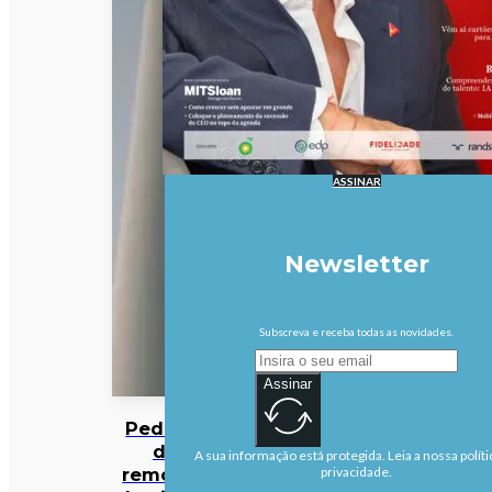
ASSINAR
Newsletter
Subscreva e receba todas as novidades.
Assinar
Pedidos
de
A sua informação está protegida. Leia a nossa políti
remoção
privacidade.