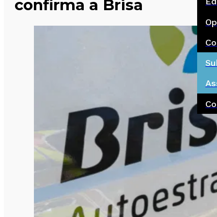
confirma a Brisa
Ed
Op
Co
Su
As
Co