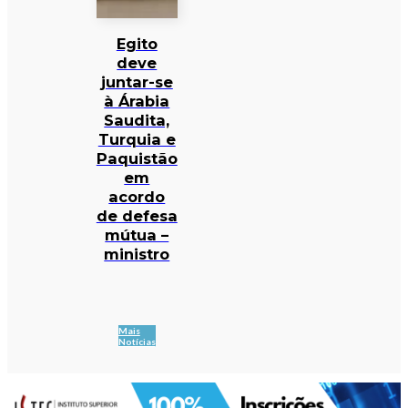
Egito
deve
juntar-se
à Árabia
Saudita,
Turquia e
Paquistão
em
acordo
de defesa
mútua –
ministro
Mais
Notícias