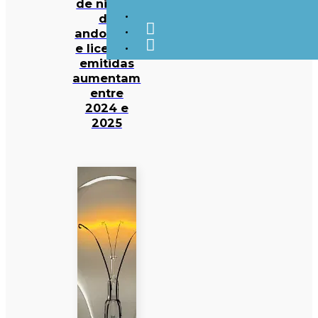
de ninhos
de
andorinha
e licenças
emitidas
aumentam
entre
2024 e
2025