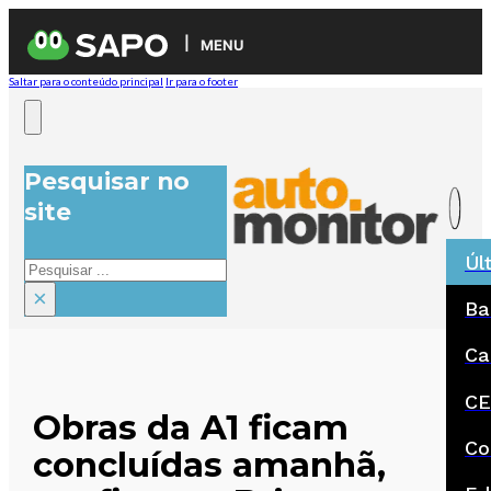
MENU
Saltar para o conteúdo principal
Ir para o footer
Pesquisar no
site
Úl
Pesquisar
×
Ba
Ca
CE
Obras da A1 ficam
Co
concluídas amanhã,