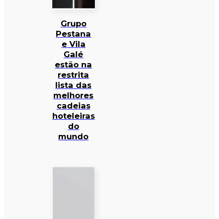
Grupo
Pestana
e Vila
Galé
estão na
restrita
lista das
melhores
cadeias
hoteleiras
do
mundo