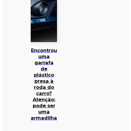
Encontrou
uma
garrafa
de
plástico
presa à
roda do
carro?
Atenção:
pode ser
uma
armadilha