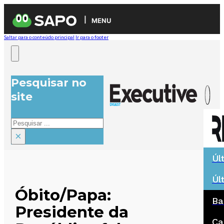
MENU
Saltar para o conteúdo principal
Ir para o footer
Pesquisar no
site
Pesquisar
×
Úl
Úl
Óbito/Papa:
Ba
Presidente da
Ca