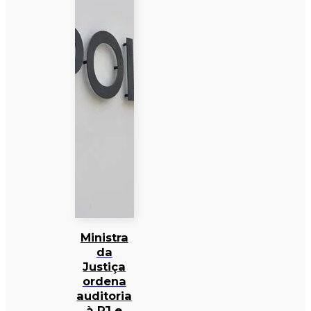
Ministra
da
Justiça
ordena
auditoria
à PJ e