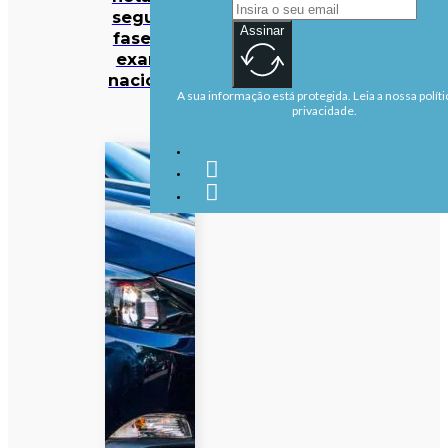
segunda
Assinar
fase dos
exames
nacionais
A sua informação está protegida. Leia a nossa políti
privacidade.