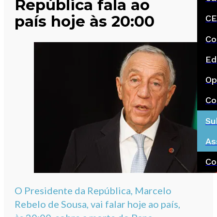
República fala ao
país hoje às 20:00
CE
Co
Ed
Op
Co
Su
As
Co
O Presidente da República, Marcelo
Rebelo de Sousa, vai falar hoje ao país,