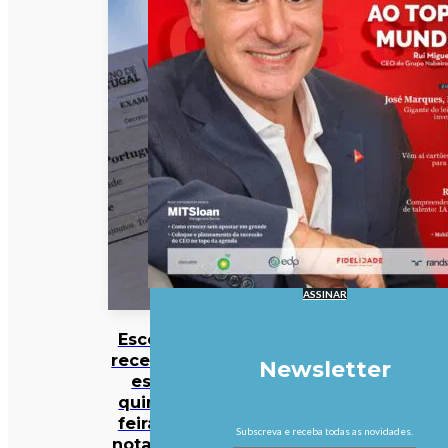
ASSINAR
Escolas
recebem
Newsletter
esta
quinta-
feira as
Subscreva e receba todas as novidades.
notas da