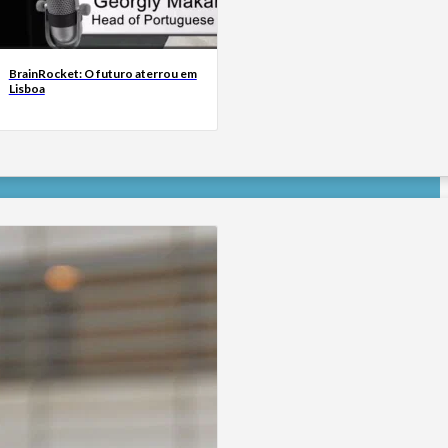
BrainRocket: O futuro aterrou em
Lisboa