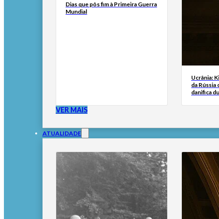
Dias que pôs fim à Primeira Guerra
Mundial
Ucrânia: K
da Rússia
danifica du
VER MAIS
ATUALIDADE