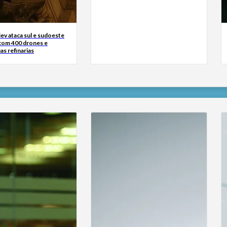
iev ataca sul e sudoeste
 com 400 drones e
as refinarias