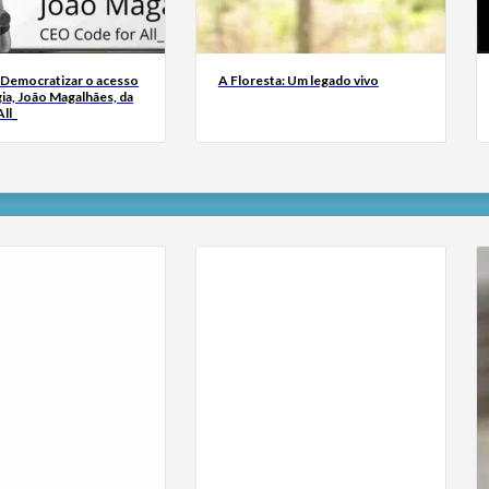
 Democratizar o acesso
A Floresta: Um legado vivo
ia, João Magalhães, da
ll_