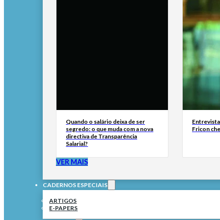
Quando o salário deixa de ser
Entrevist
segredo: o que muda com a nova
Fricon ch
directiva de Transparência
Salarial?
VER MAIS
CADERNOS ESPECIAIS
ARTIGOS
E-PAPERS