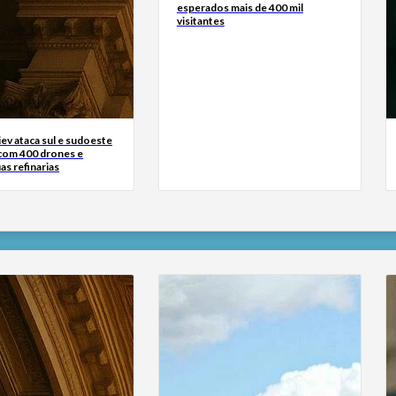
esperados mais de 400 mil
visitantes
iev ataca sul e sudoeste
 com 400 drones e
as refinarias