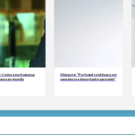
a: Como a portuguesa
Diáspora: “Portugal continua a ser
egou ao mundo
uma âncora importante para mim”