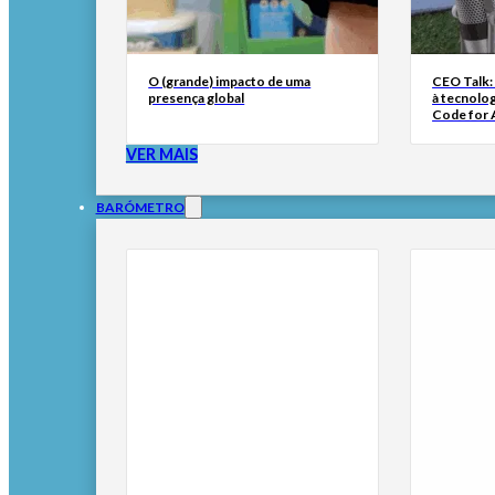
O (grande) impacto de uma
CEO Talk:
presença global
à tecnolog
Code for A
VER MAIS
BARÓMETRO