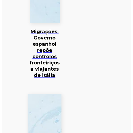
Migrações:
Governo
espanhol
repõe
controlos
fronteiriços
a viajantes
de Itália