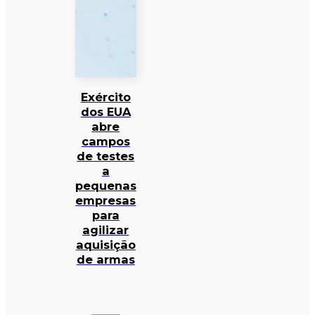
Exército
dos EUA
abre
campos
de testes
a
pequenas
empresas
para
agilizar
aquisição
de armas