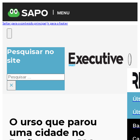
MENU
Saltar para o conteúdo principal
Ir para o footer
Pesquisar no
site
Pesquisar
×
Úl
Úl
O urso que parou
Ba
uma cidade no
Ca