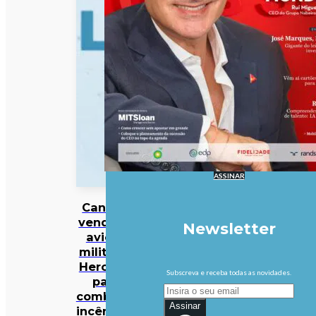
ASSINAR
Canadá
vende 10
Newsletter
aviões
militares
Hercules
Subscreva e receba todas as novidades.
para
combater
Assinar
incêndios