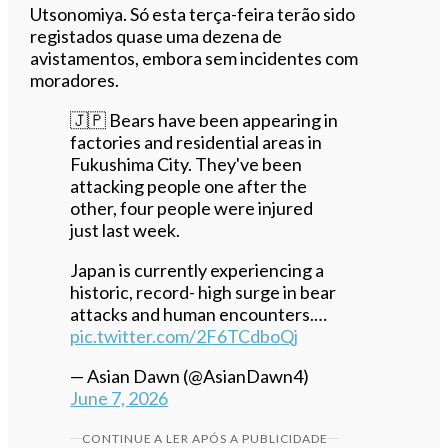
Utsonomiya. Só esta terça-feira terão sido
registados quase uma dezena de
avistamentos, embora sem incidentes com
moradores.
🇯🇵 Bears have been appearing in
factories and residential areas in
Fukushima City. They've been
attacking people one after the
other, four people were injured
just last week.
Japan is currently experiencing a
historic, record- high surge in bear
attacks and human encounters.…
pic.twitter.com/2F6TCdboQj
— Asian Dawn (@AsianDawn4)
June 7, 2026
CONTINUE A LER APÓS A PUBLICIDADE