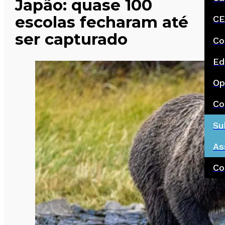
Japão: quase 100
escolas fecharam até
CE
ser capturado
Co
Ed
Op
Co
Su
As
Co