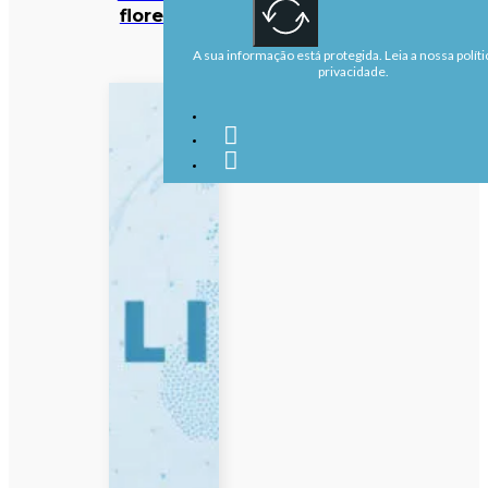
florestais
A sua informação está protegida. Leia a nossa políti
privacidade.