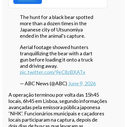
The hunt for a black bear spotted
more than a dozen times in the
Japanese city of Utsunomiya
ended in the animal's capture.
Aerial footage showed hunters
tranquillizing the bear with a dart
gun before loading it onto a truck
and driving away.
pic.twitter.com/9eC8zBXATx
— ABC News (@ABC)
June 9, 2026
A operação terminou por volta das 15h45
locais, 6h45 em Lisboa, segundo informações
avançadas pela emissora pública japonesa
‘NHK’. Funcionários municipais e caçadores
locais participaram na captura, depois de
dois dias de buscas que levaram as