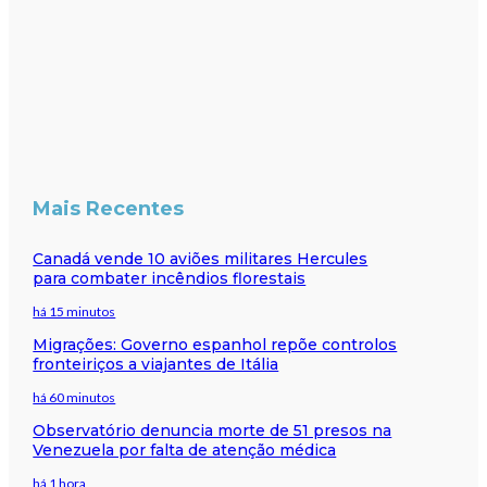
Mais Recentes
Canadá vende 10 aviões militares Hercules
para combater incêndios florestais
há 15 minutos
Migrações: Governo espanhol repõe controlos
fronteiriços a viajantes de Itália
há 60 minutos
Observatório denuncia morte de 51 presos na
Venezuela por falta de atenção médica
há 1 hora