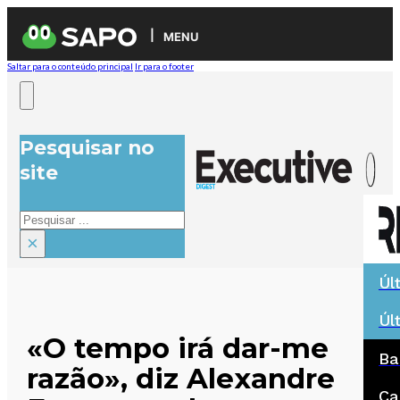
MENU
Saltar para o conteúdo principal
Ir para o footer
Pesquisar no
site
Pesquisar
×
Úl
Úl
«O tempo irá dar-me
Ba
razão», diz Alexandre
Ca