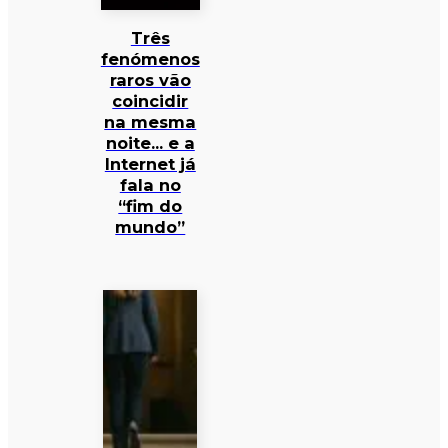
Três
fenómenos
raros vão
coincidir
na mesma
noite… e a
Internet já
fala no
“fim do
mundo”