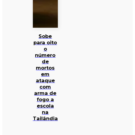
Sobe
para oito
o
número
de
mortos
em
ataque
com
arma de
fogo a
escola
na
Tailândia