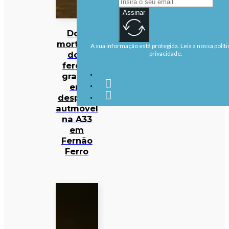
Assinar
Dois
mortos e
A sua informação está protegida. Leia a nossa políti
dois
privacidade.
ferdos
graves
em
despiste
autmóvel
na A33
em
Fernão
Ferro