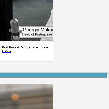
BrainRocket: O futuro aterrou em
Lisboa