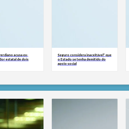
erdiano acusa ex-
Seguro considera inaceitável” que
or estatal de dois
o Estado se tenha demitido do
apoio social