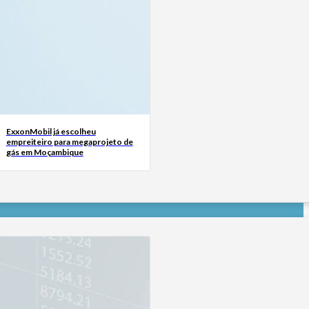
ExxonMobil já escolheu
empreiteiro para megaprojeto de
gás em Moçambique