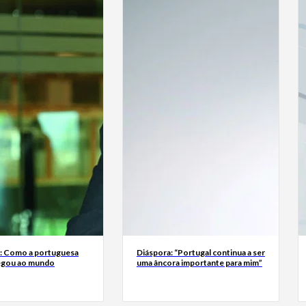
a: Como a portuguesa
Diáspora: “Portugal continua a ser
egou ao mundo
uma âncora importante para mim”