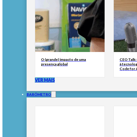
O (grande) impacto de uma
CEO Talk:
presença global
à tecnolog
Code for A
VER MAIS
BARÓMETRO