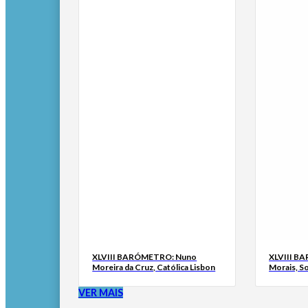
XLVIII BARÓMETRO: Nuno
XLVIII B
Moreira da Cruz, Católica Lisbon
Morais, S
VER MAIS