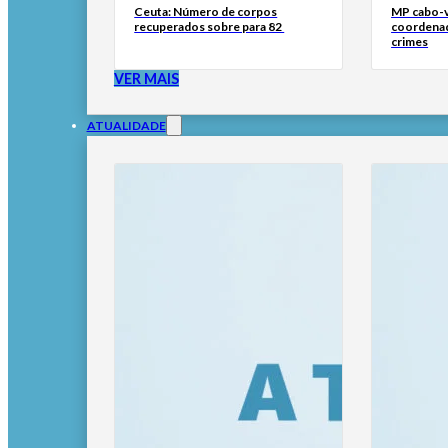
Ceuta: Número de corpos
MP cabo-v
recuperados sobre para 82
coordenad
crimes
VER MAIS
ATUALIDADE