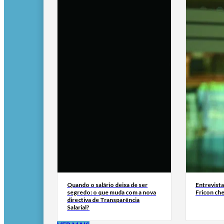
Quando o salário deixa de ser
Entrevist
segredo: o que muda com a nova
Fricon ch
directiva de Transparência
Salarial?