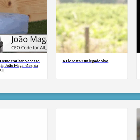
 Democratizar o acesso
A Floresta: Um legado vivo
ia, João Magalhães, da
ll_