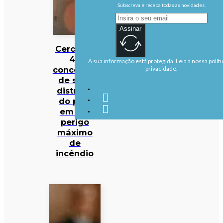
Subscreva e receba todas as novidades.
Assinar
Cerca de
40
A sua informação está protegida. Leia a nossa políti
concelhos
privacidade.
de sete
distritos
do país
em em
perigo
máximo
de
incêndio