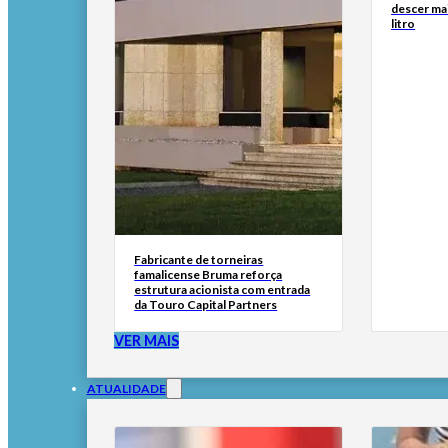
descer ma
litro
Fabricante de torneiras
famalicense Bruma reforça
estrutura acionista com entrada
da Touro Capital Partners
VER MAIS
ATUALIDADE