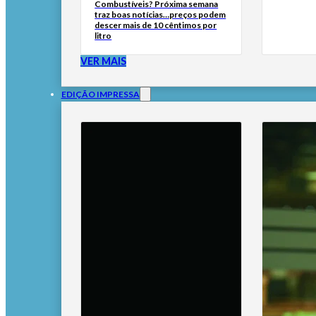
Combustíveis? Próxima semana
traz boas notícias…preços podem
descer mais de 10 cêntimos por
litro
VER MAIS
EDIÇÃO IMPRESSA