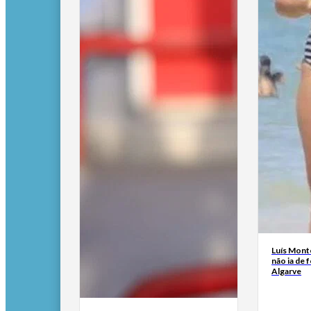
Luís Mont
não ia de f
Algarve