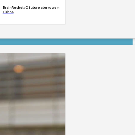
BrainRocket: O futuro aterrou em
Lisboa