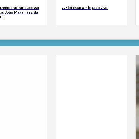
 Democratizar o acesso
A Floresta: Um legado vivo
ia, João Magalhães, da
ll_