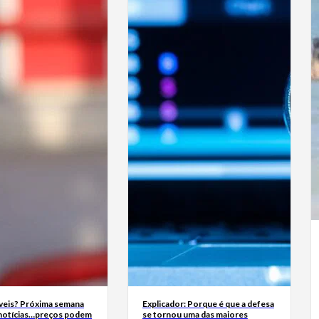
eis? Próxima semana
Explicador: Porque é que a defesa
 notícias…preços podem
se tornou uma das maiores