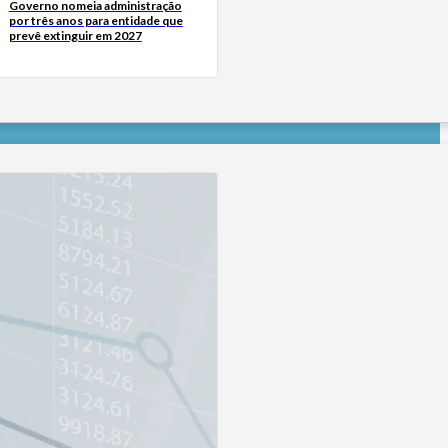
Governo nomeia administração
por três anos para entidade que
prevê extinguir em 2027