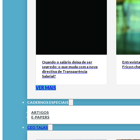
Quando o salário deixa de ser
Entrevist
segredo: o que muda com a nova
Fricon ch
directiva de Transparência
Salarial?
VER MAIS
CADERNOS ESPECIAIS
ARTIGOS
E-PAPERS
CEO TALKS