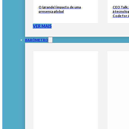
O (grande) impacto de uma
CEO Talk:
presença global
à tecnolog
Code for A
VER MAIS
BARÓMETRO