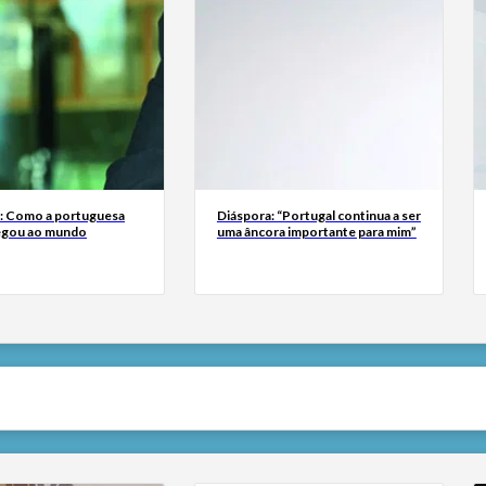
a: Como a portuguesa
Diáspora: “Portugal continua a ser
egou ao mundo
uma âncora importante para mim”