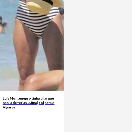
Luís Montenegro tinha dito que
não ia de férias. Afinal, foi para o
Algarve