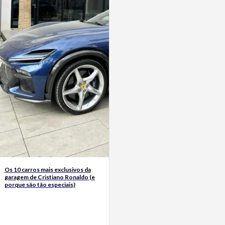
Os 10 carros mais exclusivos da
garagem de Cristiano Ronaldo (e
porque são tão especiais)