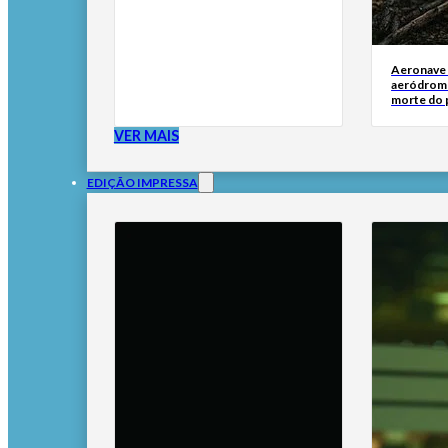
Aeronave
aeródromo
morte do 
VER MAIS
EDIÇÃO IMPRESSA