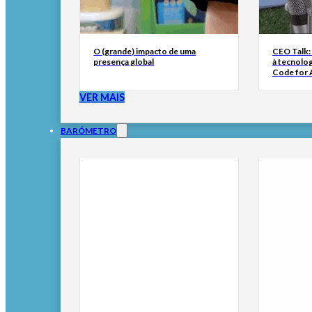
O (grande) impacto de uma
CEO Talk:
presença global
à tecnolog
Code for A
VER MAIS
BARÓMETRO