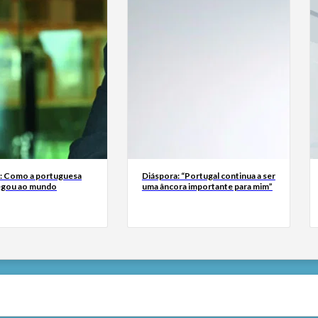
a: Como a portuguesa
Diáspora: “Portugal continua a ser
egou ao mundo
uma âncora importante para mim”