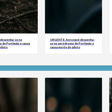
 despenha-se no
URGENTE: Aeronave despenha-
 de Portimão e causa
se no aeródromo de Portimão e
piloto
causa morte do piloto