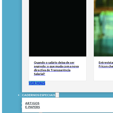
Quando o salário deixa de ser
Entrevist
segredo: o que muda com a nova
Fricon ch
directiva de Transparência
Salarial?
VER MAIS
CADERNOS ESPECIAIS
ARTIGOS
E-PAPERS