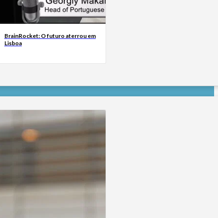
BrainRocket: O futuro aterrou em
Lisboa