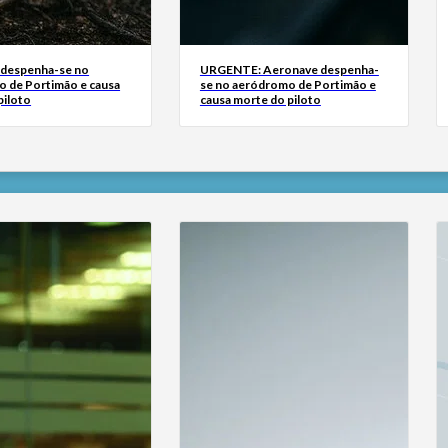
 despenha-se no
URGENTE: Aeronave despenha-
 de Portimão e causa
se no aeródromo de Portimão e
piloto
causa morte do piloto