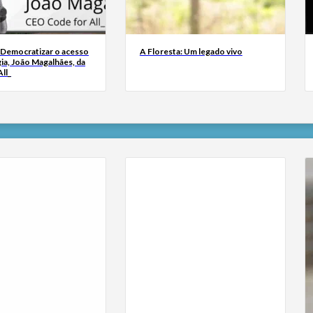
 Democratizar o acesso
A Floresta: Um legado vivo
ia, João Magalhães, da
ll_