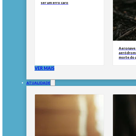
ser um erro caro
Aeronave
aeródromo
morte do 
VER MAIS
ATUALIDADE