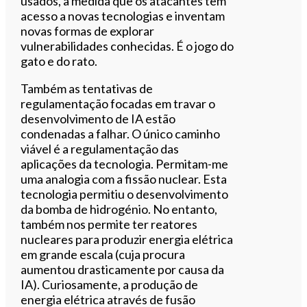
usados, à medida que os atacantes têm
acesso a novas tecnologias e inventam
novas formas de explorar
vulnerabilidades conhecidas. É o jogo do
gato e do rato.
Também as tentativas de
regulamentação focadas em travar o
desenvolvimento de IA estão
condenadas a falhar. O único caminho
viável é a regulamentação das
aplicações da tecnologia. Permitam-me
uma analogia com a fissão nuclear. Esta
tecnologia permitiu o desenvolvimento
da bomba de hidrogénio. No entanto,
também nos permite ter reatores
nucleares para produzir energia elétrica
em grande escala (cuja procura
aumentou drasticamente por causa da
IA). Curiosamente, a produção de
energia elétrica através de fusão