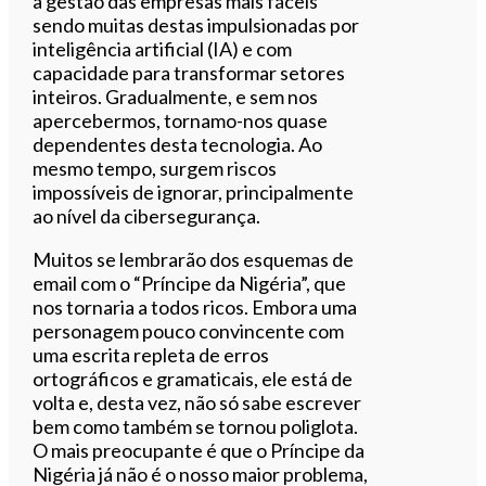
a gestão das empresas mais fáceis
sendo muitas destas impulsionadas por
inteligência artificial (IA) e com
capacidade para transformar setores
inteiros. Gradualmente, e sem nos
apercebermos, tornamo-nos quase
dependentes desta tecnologia. Ao
mesmo tempo, surgem riscos
impossíveis de ignorar, principalmente
ao nível da cibersegurança.
Muitos se lembrarão dos esquemas de
email com o “Príncipe da Nigéria”, que
nos tornaria a todos ricos. Embora uma
personagem pouco convincente com
uma escrita repleta de erros
ortográficos e gramaticais, ele está de
volta e, desta vez, não só sabe escrever
bem como também se tornou poliglota.
O mais preocupante é que o Príncipe da
Nigéria já não é o nosso maior problema,