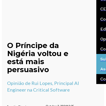
CE
Co
Ed
Op
O Príncipe da
Co
Nigéria voltou e
Su
está mais
persuasivo
As
Co
Opinião de Rui Lopes, Principal AI
Engineer na Critical Software