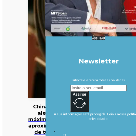
ASSINAR
Newsletter
Subscreva e receba todas as novidades.
Assinar
China em
alerta
A sua informação está protegida. Leia a nossa políti
máximo com
privacidade.
aproximação
de tufão