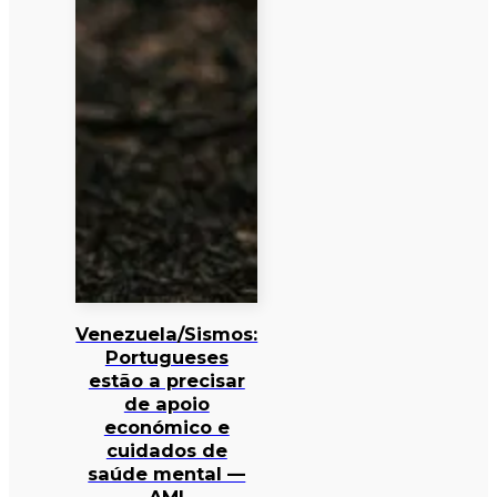
Venezuela/Sismos:
Portugueses
estão a precisar
de apoio
económico e
cuidados de
saúde mental —