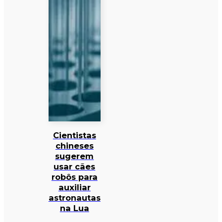
Cientistas
chineses
sugerem
usar cães
robôs para
auxiliar
astronautas
na Lua