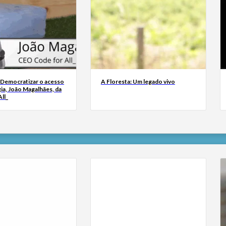
 Democratizar o acesso
A Floresta: Um legado vivo
ia, João Magalhães, da
ll_