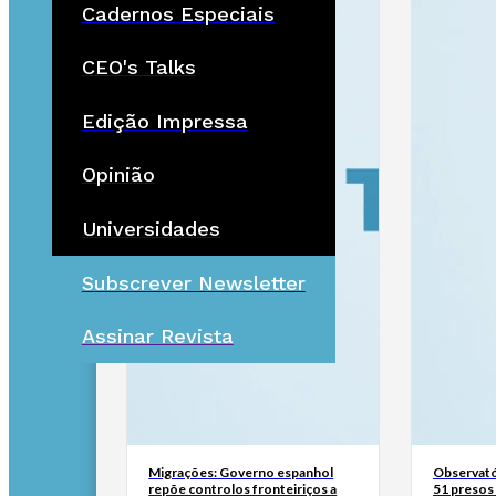
Cadernos Especiais
CEO's Talks
Edição Impressa
Opinião
Universidades
Subscrever Newsletter
Assinar Revista
Migrações: Governo espanhol
Observató
repõe controlos fronteiriços a
51 presos 