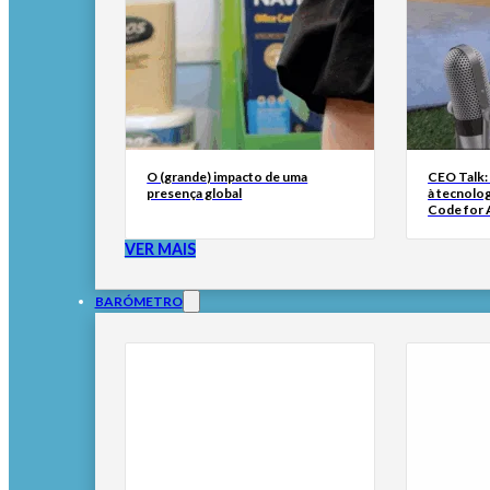
O (grande) impacto de uma
CEO Talk:
presença global
à tecnolog
Code for A
VER MAIS
BARÓMETRO