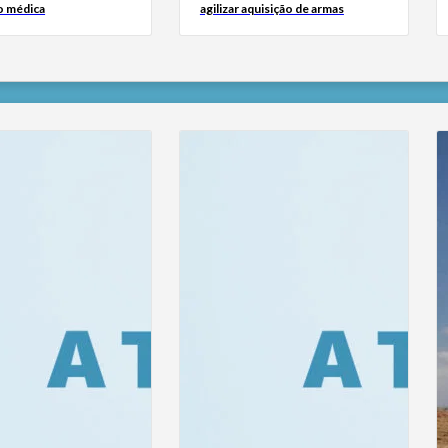
o médica
agilizar aquisição de armas