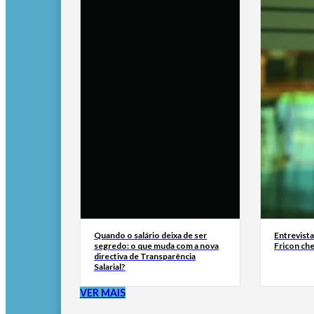
Quando o salário deixa de ser
Entrevist
segredo: o que muda com a nova
Fricon ch
directiva de Transparência
Salarial?
VER MAIS