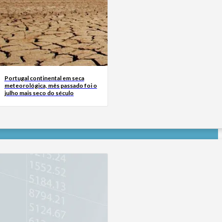
Portugal continental em seca
meteorológica, mês passado foi o
julho mais seco do século