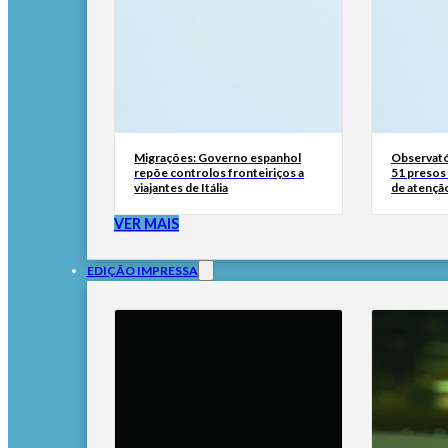
Migrações: Governo espanhol
Observató
repõe controlos fronteiriços a
51 presos 
viajantes de Itália
de atençã
VER MAIS
EDIÇÃO IMPRESSA