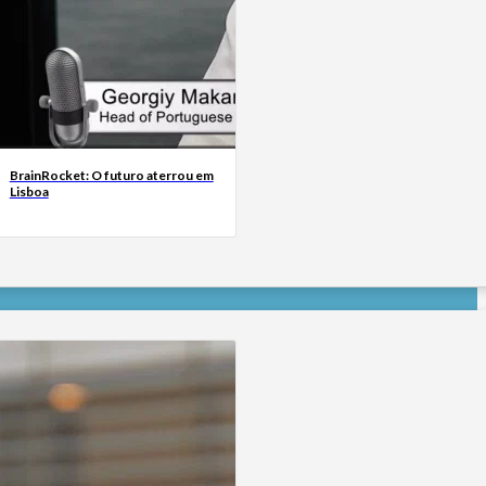
BrainRocket: O futuro aterrou em
Lisboa