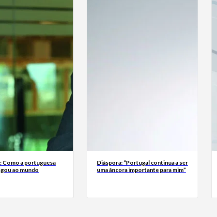
a: Como a portuguesa
Diáspora: “Portugal continua a ser
egou ao mundo
uma âncora importante para mim”