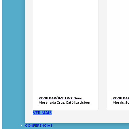
XLVIII BARÓMETRO: Nuno
XLVIII B
Moreira da Cruz, Católica Lisbon
Morais, S
VER MAIS
CONFERÊNCIAS