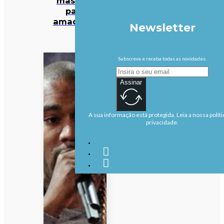
mas não
para
amadores
Newsletter
Subscreva e receba todas as novidades.
Assinar
A sua informação está protegida. Leia a nossa políti
privacidade.