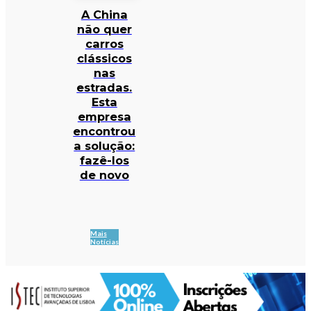
A China
não quer
carros
clássicos
nas
estradas.
Esta
empresa
encontrou
a solução:
fazê-los
de novo
Mais
Notícias