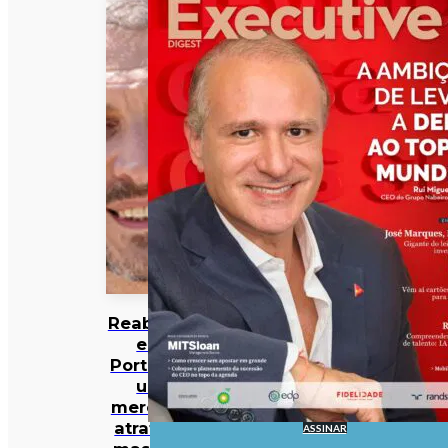
Reabilitar
em
Portugal:
um
mercado
atrativo,
ASSINAR