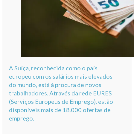
A Suíça, reconhecida como o país
europeu com os salários mais elevados
do mundo, está à procura de novos
trabalhadores. Através da rede EURES
(Serviços Europeus de Emprego), estão
disponíveis mais de 18.000 ofertas de
emprego.