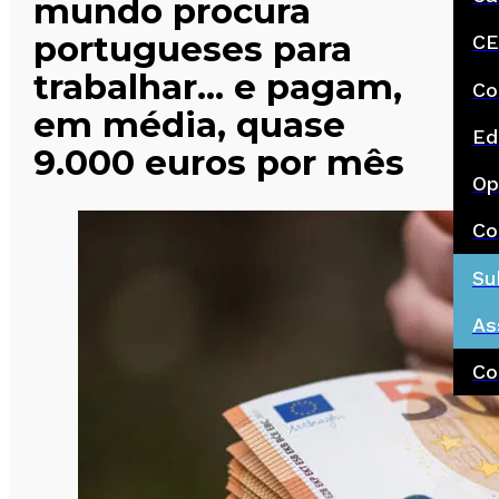
mundo procura
portugueses para
CE
trabalhar… e pagam,
Co
em média, quase
Ed
9.000 euros por mês
Op
Co
Su
As
Co