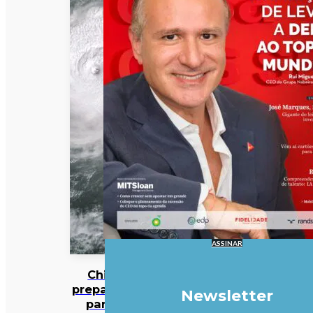
ASSINAR
China
prepara-se
Newsletter
para a