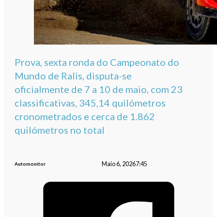
Prova, sexta ronda do Campeonato do
Mundo de Ralis, disputa-se
oficialmente de 7 a 10 de maio, com 23
classificativas, 345,14 quilómetros
cronometrados e cerca de 1.862
quilómetros no total
Maio 6, 2026
7:45
Automonitor