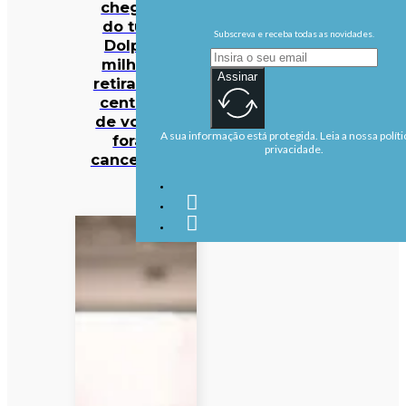
chegada
do tufão
Subscreva e receba todas as novidades.
Dolphin:
milhares
Assinar
retirados e
centenas
de voos já
A sua informação está protegida. Leia a nossa políti
foram
privacidade.
cancelados