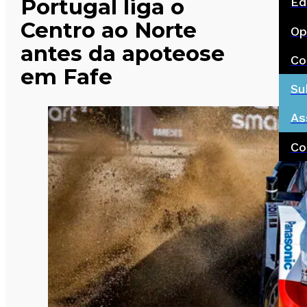
Portugal liga o
Ed
Centro ao Norte
Op
antes da apoteose
Co
em Fafe
Su
As
Co