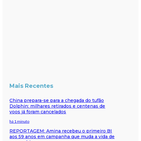
Mais Recentes
China prepara-se para a chegada do tufão
Dolphin: milhares retirados e centenas de
voos já foram cancelados
há 1 minuto
REPORTAGEM: Amina recebeu o primeiro BI
aos 59 anos em campanha que muda a vida de