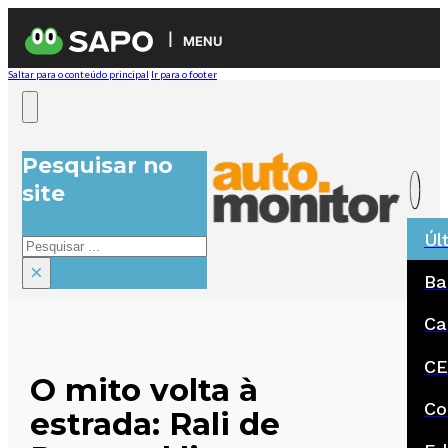
MENU
Saltar para o conteúdo principal
Ir para o footer
Pesquisar no
site
Úl
Pesquisar
×
Ba
Ca
CE
O mito volta à
Co
estrada: Rali de