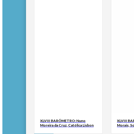
XLVIII BARÓMETRO: Nuno
XLVIII B
Moreira da Cruz, Católica Lisbon
Morais, S