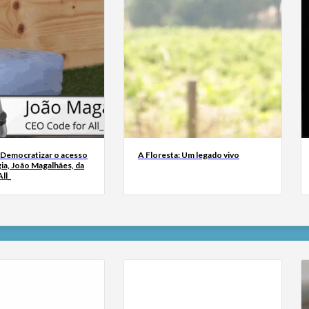
 Democratizar o acesso
A Floresta: Um legado vivo
ia, João Magalhães, da
ll_