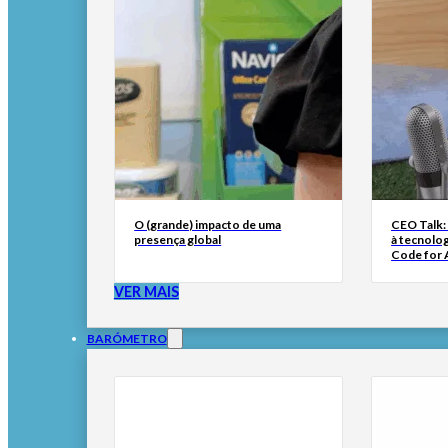
O (grande) impacto de uma
CEO Talk:
presença global
à tecnolog
Code for A
VER MAIS
BARÓMETRO