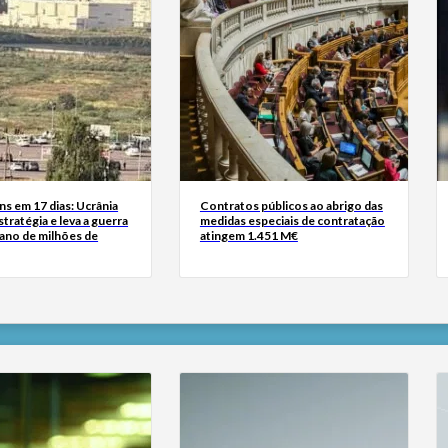
s em 17 dias: Ucrânia
Contratos públicos ao abrigo das
tratégia e leva a guerra
medidas especiais de contratação
iano de milhões de
atingem 1.451 M€