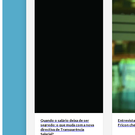
Quando o salário deixa de ser
Entrevist
segredo: o que muda com a nova
Fricon ch
directiva de Transparência
Salarial?