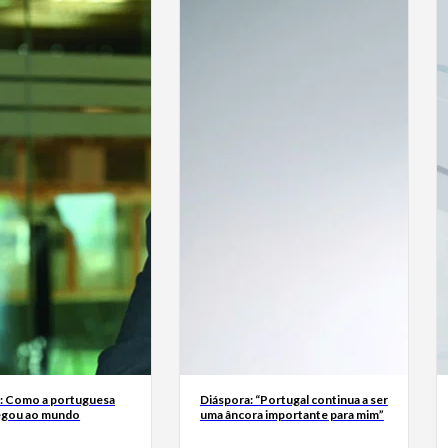
a: Como a portuguesa
Diáspora: “Portugal continua a ser
egou ao mundo
uma âncora importante para mim”