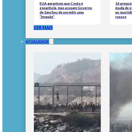
EUA garantem que Ceuta é
14 armazén
espanhola, mas acusam Governo
muda de es
de Sánchez de permitir uma
ao quotid
“invasão”
russos
VER MAIS
ATUALIDADE