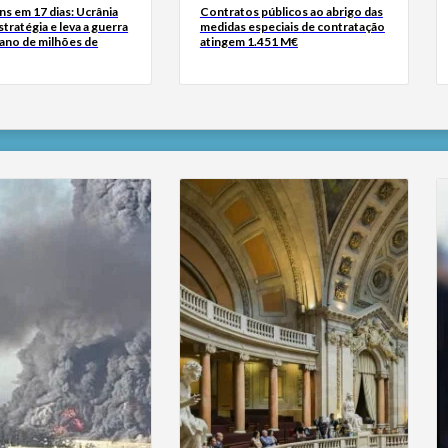
s em 17 dias: Ucrânia
Contratos públicos ao abrigo das
tratégia e leva a guerra
medidas especiais de contratação
iano de milhões de
atingem 1.451 M€