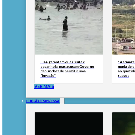
EUA garantem que Ceuta é
14 armazén
espanhola, mas acusam Governo
muda de es
de Sánchez de permitir uma
ao quotid
“invasão”
russos
VER MAIS
EDIÇÃO IMPRESSA