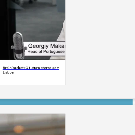
BrainRocket: O futuro aterrou em
Lisboa