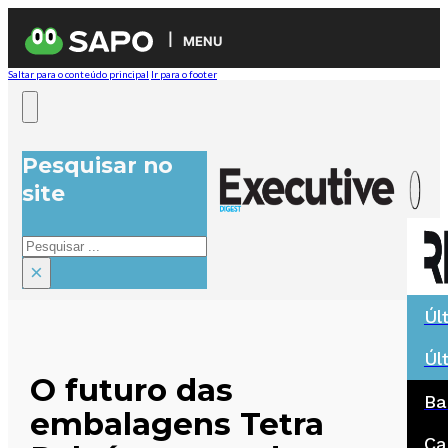
MENU
Saltar para o conteúdo principal
Ir para o footer
Pesquisar no
site
Pesquisar
×
Úl
Úl
O futuro das
Ba
embalagens Tetra
Ca