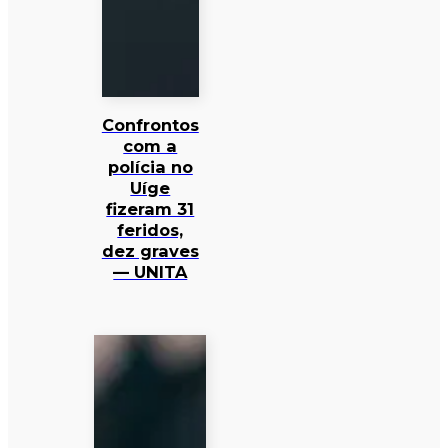
Confrontos
com a
polícia no
Uíge
fizeram 31
feridos,
dez graves
— UNITA