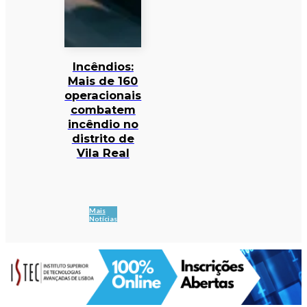
Incêndios:
Mais de 160
operacionais
combatem
incêndio no
distrito de
Vila Real
Mais
Notícias