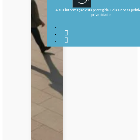
A sua informação está protegida. Leia a nossa políti
privacidade.