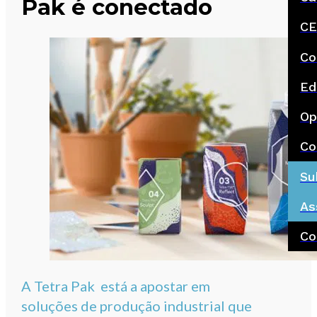
Pak é conectado
CE
Co
Ed
Op
Co
Su
As
Co
A Tetra Pak está a apostar em
soluções de produção industrial que