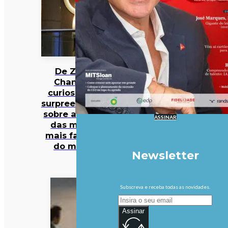
De Zara a
Chanel: 12
curiosidades
surpreendentes
sobre algumas
ASSINAR
das marcas
mais famosas
do mundo
Newsletter
Subscreva e receba todas as novidades.
Assinar