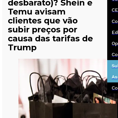
desbarato)? Shein e
Temu avisam
CE
clientes que vão
Co
subir preços por
Ed
causa das tarifas de
Op
Trump
Co
Su
As
Co