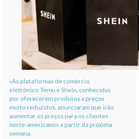
«As plataformas de comércio
eletrónico Temu e Shein, conhecidas
por oferecerem produtos a preços
muito reduzidos, anunciaram que irão
aumentar os preços para os clientes
norte-americanos a partir da próxima
semana.