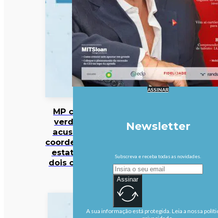
ASSINAR
MP cabo-
verdiano
Newsletter
acusa ex-
coordenador
estatal de
Subscreva e receba todas as novidades.
dois crimes
Assinar
A sua informação está protegida. Leia a nossa políti