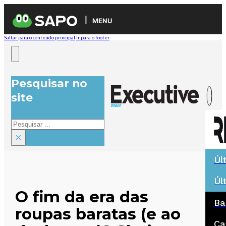
MENU
Saltar para o conteúdo principal
Ir para o footer
Pesquisar no
site
Pesquisar
×
Úl
Úl
O fim da era das
Ba
roupas baratas (e ao
Ca