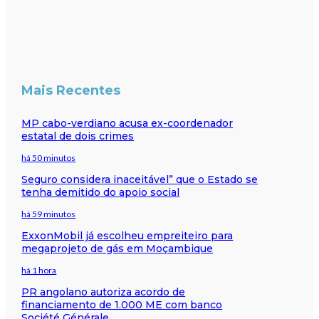
Mais Recentes
MP cabo-verdiano acusa ex-coordenador
estatal de dois crimes
há 50 minutos
Seguro considera inaceitável” que o Estado se
tenha demitido do apoio social
há 59 minutos
ExxonMobil já escolheu empreiteiro para
megaprojeto de gás em Moçambique
há 1 hora
PR angolano autoriza acordo de
financiamento de 1.000 ME com banco
Société Générale