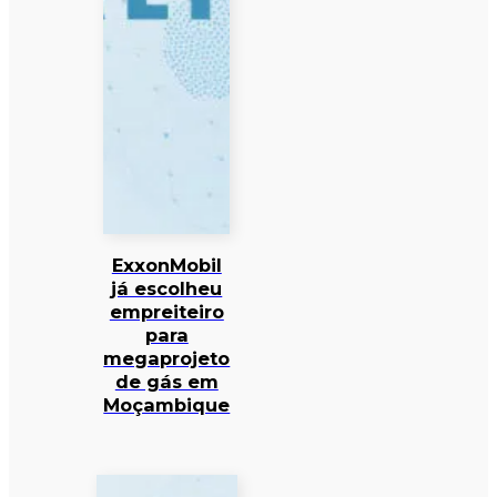
ExxonMobil
já escolheu
empreiteiro
para
megaprojeto
de gás em
Moçambique