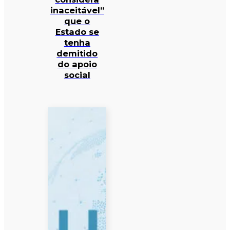
inaceitável”
que o
Estado se
tenha
demitido
do apoio
social