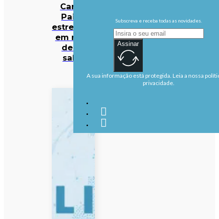
Carlos
Paião
Subscreva e receba todas as novidades.
estreia-se
em mais
Assinar
de 50
salas
A sua informação está protegida. Leia a nossa políti
privacidade.