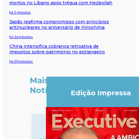
mortos no Líbano após trégua com Hezbollah
há 5 minutos
Japão reafirma compromisso com princípios
antinucleares no aniversário de Hiroshima
há 16 minutos
China intensifica cobrança retroativa de
impostos sobre património no estrangeiro
há 20 minutos
Mais
Notícias
Edição Impressa