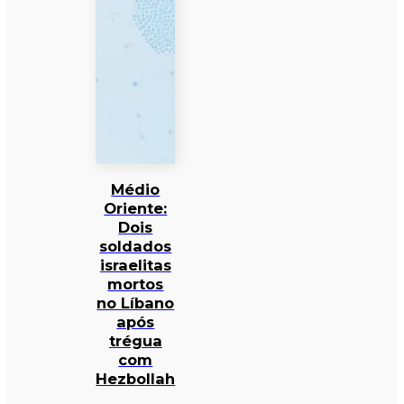
Médio
Oriente:
Dois
soldados
israelitas
mortos
no Líbano
após
trégua
com
Hezbollah