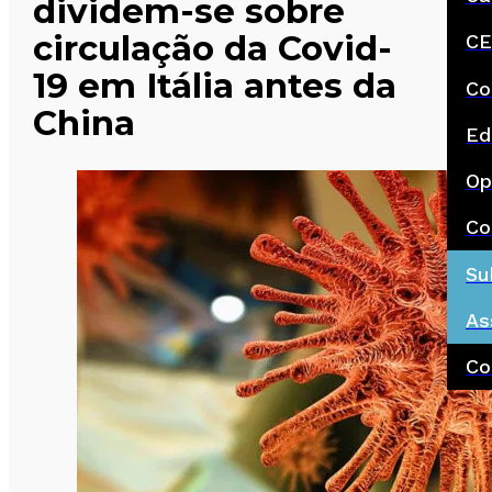
dividem-se sobre
circulação da Covid-
CE
19 em Itália antes da
Co
China
Ed
Op
Co
Su
As
Co