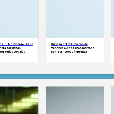
dos EUA ordena multa de
Diálogo entre Governo da
Meta por danos
Venezuela e oposição marcado
or redes sociais a
por restrições à imprensa