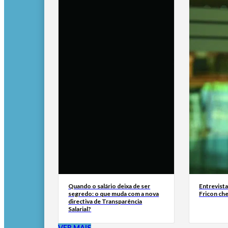
Quando o salário deixa de ser
Entrevist
segredo: o que muda com a nova
Fricon ch
directiva de Transparência
Salarial?
VER MAIS