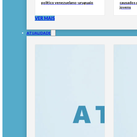
político venezuelano-uruguaio
causados p
jovens
VER MAIS
ATUALIDADE