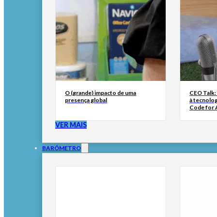
O (grande) impacto de uma
CEO Talk:
presença global
à tecnolog
Code for A
VER MAIS
BARÓMETRO