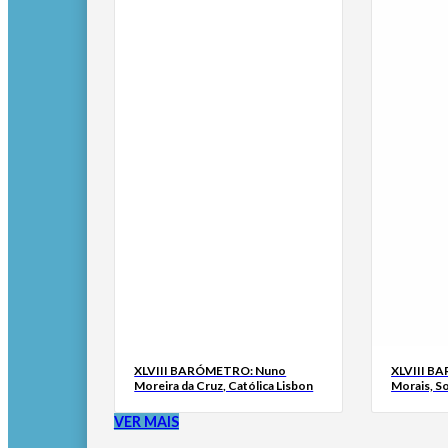
XLVIII BARÓMETRO: Nuno
XLVIII B
Moreira da Cruz, Católica Lisbon
Morais, S
VER MAIS