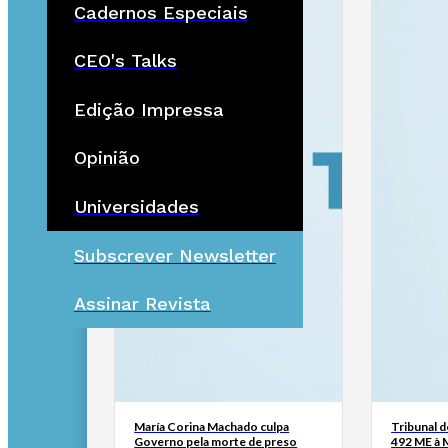
Cadernos Especiais
CEO's Talks
Edição Impressa
Opinião
Universidades
Subscrever Newsletter
Assinar Revista
María Corina Machado culpa
Tribunal 
Governo pela morte de preso
492 ME à 