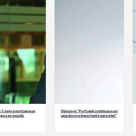
a: Como a portuguesa
Diáspora: “Portugal continua a ser
egou ao mundo
uma âncora importante para mim”