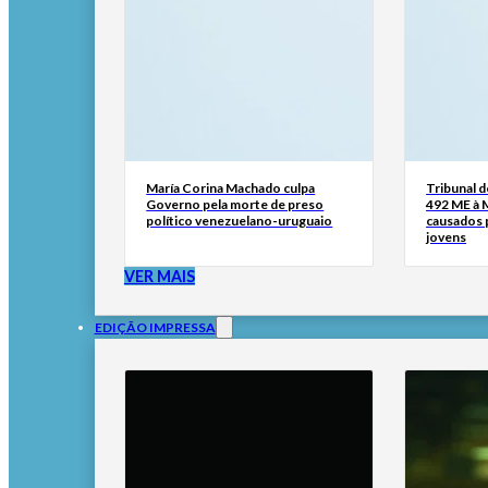
María Corina Machado culpa
Tribunal 
Governo pela morte de preso
492 ME à 
político venezuelano-uruguaio
causados p
jovens
VER MAIS
EDIÇÃO IMPRESSA