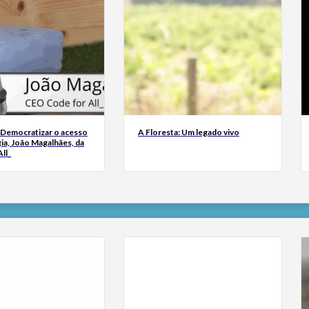
 Democratizar o acesso
A Floresta: Um legado vivo
ia, João Magalhães, da
ll_