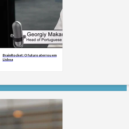
BrainRocket: O futuro aterrou em
Lisboa