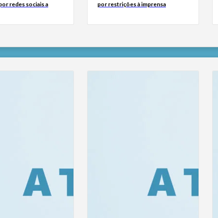
or redes sociais a
por restrições à imprensa