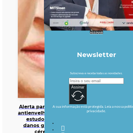
ASSINAR
Newsletter
Subscreva e receba todas as novidades.
Assinar
Alerta para cocktail
A sua informação está protegida. Leia a nossa políti
privacidade.
antienvelhecimento:
estudo deteta
danos graves no
cérebro