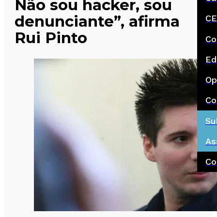
Não sou hacker, sou
denunciante”, afirma
CE
Rui Pinto
Co
Ed
Op
Co
Su
As
Co