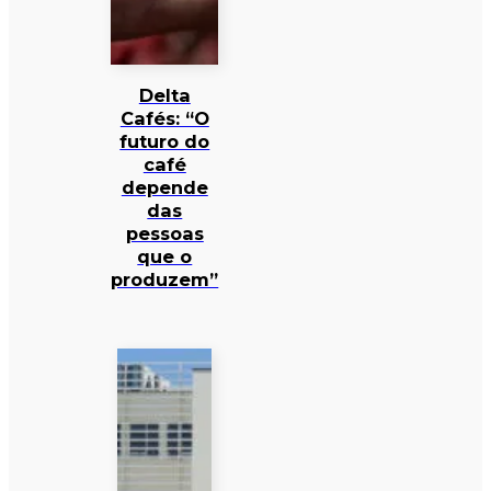
Delta
Cafés: “O
futuro do
café
depende
das
pessoas
que o
produzem”