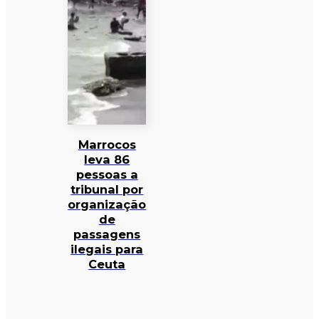
Marrocos
leva 86
pessoas a
tribunal por
organização
de
passagens
ilegais para
Ceuta