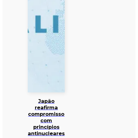
Japão
reafirma
compromisso
com
princípios
antinucleares