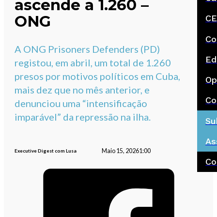
ascende a 1.260 –
ONG
CE
Co
A ONG Prisoners Defenders (PD)
Ed
registou, em abril, um total de 1.260
presos por motivos políticos em Cuba,
Op
mais dez que no mês anterior, e
Co
denunciou uma “intensificação
imparável” da repressão na ilha.
Su
As
Maio 15, 2026
1:00
Executive Digest com Lusa
Co