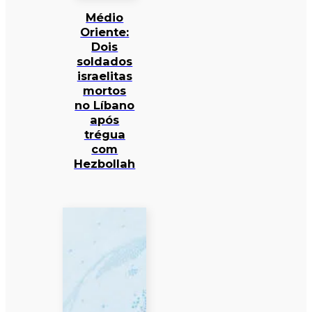
Médio
Oriente:
Dois
soldados
israelitas
mortos
no Líbano
após
trégua
com
Hezbollah