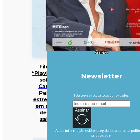
ASSINAR
Filme
“Playback”
Newsletter
sobre
Carlos
Paião
Subscreva e receba todas as novidades.
estreia-se
em mais
Assinar
de 50
salas
A sua informação está protegida. Leia a nossa políti
privacidade.