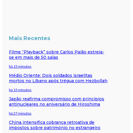
Mais Recentes
Filme “Playback” sobre Carlos Paião estreia-
se em mais de 50 salas
há 15 minutos
Médio Oriente: Dois soldados israelitas
mortos no Líbano após trégua com Hezbollah
há 15 minutos
Japão reafirma compromisso com princípios
antinucleares no aniversário de Hiroshima
há 27 minutos
China intensifica cobrança retroativa de
impostos sobre património no estrangeiro