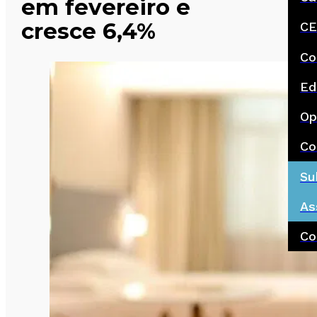
em fevereiro e
cresce 6,4%
CE
Co
Ed
Op
Co
Su
As
Co