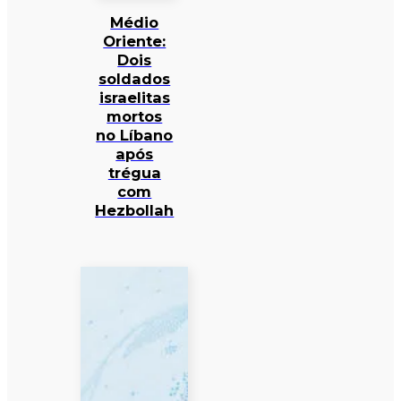
Médio
Oriente:
Dois
soldados
israelitas
mortos
no Líbano
após
trégua
com
Hezbollah