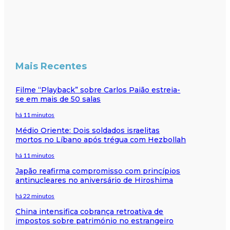
Mais Recentes
Filme “Playback” sobre Carlos Paião estreia-
se em mais de 50 salas
há 11 minutos
Médio Oriente: Dois soldados israelitas
mortos no Líbano após trégua com Hezbollah
há 11 minutos
Japão reafirma compromisso com princípios
antinucleares no aniversário de Hiroshima
há 22 minutos
China intensifica cobrança retroativa de
impostos sobre património no estrangeiro