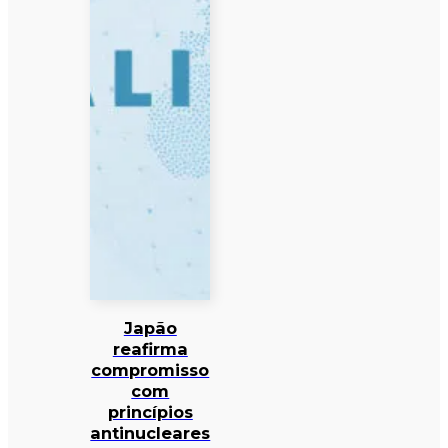
Japão
reafirma
compromisso
com
princípios
antinucleares