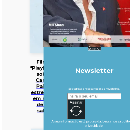
ASSINAR
Filme
“Playback”
Newsletter
sobre
Carlos
Paião
Subscreva e receba todas as novidades.
estreia-se
em mais
Assinar
de 50
salas
A sua informação está protegida. Leia a nossa políti
privacidade.