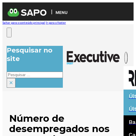
MENU
Saltar para o conteúdo principal
Ir para o footer
Pesquisar no
site
Pesquisar
×
Úl
Úl
Número de
Ba
desempregados nos
Ca