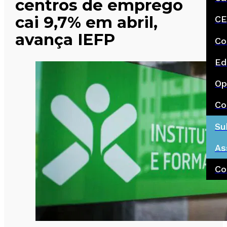
centros de emprego
cai 9,7% em abril,
CE
avança IEFP
Co
Ed
Op
Co
Su
As
Co