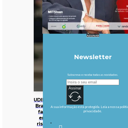
ASSINAR
Newsletter
Subscreva e receba todas as novidades.
Assinar
UDIPSS
Braga
A sua informação está protegida. Leia a nossa políti
fala
privacidade.
em
risco