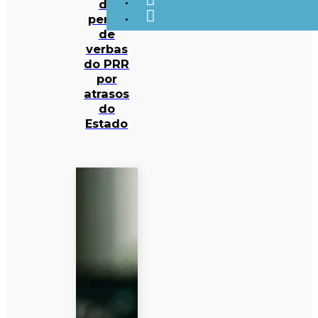
de
perda
de
verbas
do PRR
por
atrasos
do
Estado