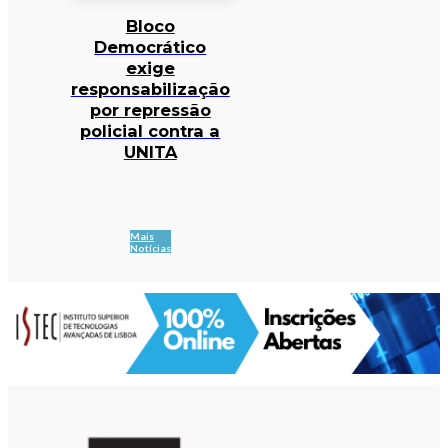
Bloco
Democrático
exige
responsabilização
por repressão
policial contra a
UNITA
Mais
Notícias