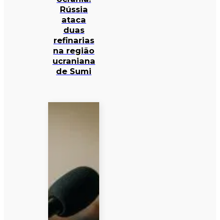
Rússia
ataca
duas
refinarias
na região
ucraniana
de Sumi