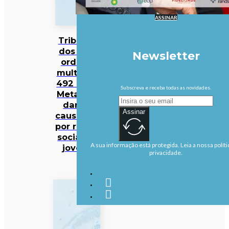
ASSINAR
Tribunal
dos EUA
Newsletter
ordena
multa de
492 ME à
Subscreva e receba todas as novidades.
Meta por
danos
Assinar
causados
por redes
sociais a
A sua informação está protegida. Leia a nossa políti
jovens
privacidade.