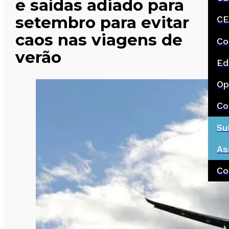
e saídas adiado para
setembro para evitar
CE
caos nas viagens de
Co
verão
Ed
Op
Co
Su
As
Co