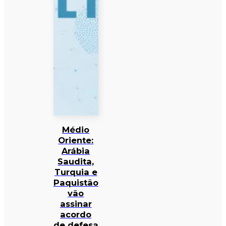
Médio
Oriente:
Arábia
Saudita,
Turquia e
Paquistão
vão
assinar
acordo
de defesa