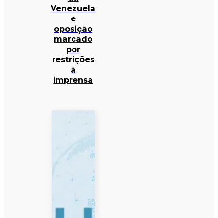
Venezuela
e
oposição
marcado
por
restrições
à
imprensa