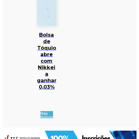
Bolsa
de
Tóquio
abre
com
Nikkei
a
ganhar
0,03%
Mais
Notícias