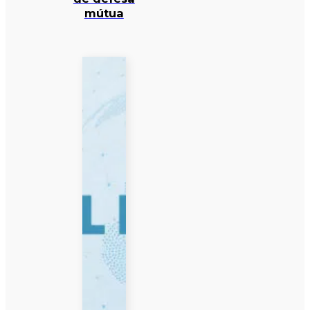
mútua