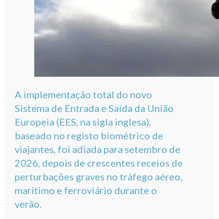
A implementação total do novo
Sistema de Entrada e Saída da União
Europeia (EES, na sigla inglesa),
baseado no registo biométrico de
viajantes, foi adiada para setembro de
2026, depois de crescentes receios de
perturbações graves no tráfego aéreo,
marítimo e ferroviário durante o
verão.